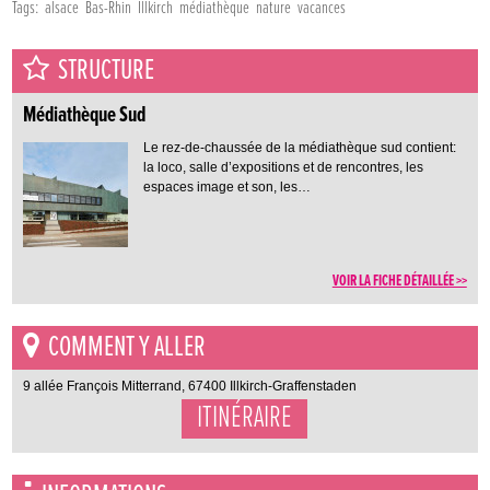
Tags:
alsace
Bas-Rhin
Illkirch
médiathèque
nature
vacances
STRUCTURE
Médiathèque Sud
Le rez-de-chaussée de la médiathèque sud contient:
la loco, salle d’expositions et de rencontres, les
espaces image et son, les…
VOIR LA FICHE DÉTAILLÉE >>
COMMENT Y ALLER
9 allée François Mitterrand, 67400 Illkirch-Graffenstaden
ITINÉRAIRE