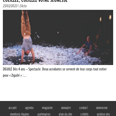
CUEILLEZ, CUEILLEZ VOTRE JEUNESSE
23/02/2023 |
L'Actu
ZIGUILÉ Dès 4 ans – Spectacle Deux acrobates se servent de leur corps tout entier
pour « Ziguilé » :…
accueil
agenda
magazine
annuaire
contact
annonceur
mentions légales
partenaires
plan du site
crédits
gestion des