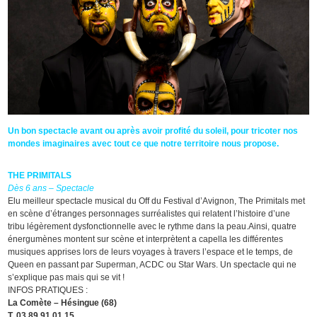
Un bon spectacle avant ou après avoir profité du soleil, pour tricoter nos
mondes imaginaires avec tout ce que notre territoire nous propose.
THE PRIMITALS
Dès 6 ans – Spectacle
Elu meilleur spectacle musical du Off du Festival d’Avignon, The Primitals met
en scène d’étranges personnages surréalistes qui relatent l’histoire d’une
tribu légèrement dysfonctionnelle avec le rythme dans la peau.Ainsi, quatre
énergumènes montent sur scène et interprètent a capella les différentes
musiques apprises lors de leurs voyages à travers l’espace et le temps, de
Queen en passant par Superman, ACDC ou Star Wars. Un spectacle qui ne
s’explique pas mais qui se vit !
INFOS PRATIQUES :
La Comète – Hésingue (68)
T. 03 89 91 01 15