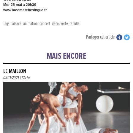
Mer 25 mai à 20h30
www.lacometehesingue.fr
Tags:
alsace
animation
concert
découverte
famille
Partager cet article
MAIS ENCORE
LE MAILLON
03/11/2021 |
L'Actu