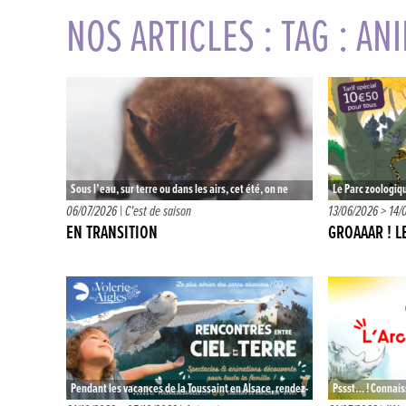
NOS ARTICLES : TAG : AN
Sous l’eau, sur terre ou dans les airs, cet été, on ne
Le Parc zoologiq
choisit pas, on sera des oiseaux à écailles,…
invite à découvri
06/07/2026 |
C'est de saison
13/06/2026 > 14/
dessinée. Depui
EN TRANSITION
GROAAAR ! L
Pendant les vacances de la Toussaint en Alsace, rendez-
Pssst… ! Connais