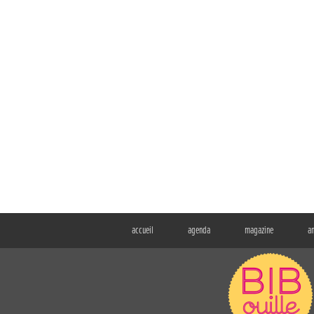
accueil
agenda
magazine
a