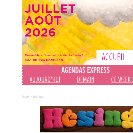
ACCUEIL
AGENDAS EXPRESS
AUJOURD'HUI
-
DEMAIN
-
CE WEEK
Accueil
»
animaux