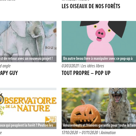
sittelle torchepot ? L’Observatoire de la…
LES OISEAUX DE NOS FORÊTS
st de retour avec un nouveau projet !
Un autre beau livre à manipuler avec ce pop-up à
ésente plus, vous connaissez…
tirettes. Sur chaque double page un animal (veau,
d angle
03/03/2021 |
Les idées libres
chaton, singe,…
PAPY GUY
TOUT PROPRE – POP UP
aux qui peuplent la forêt ? Peuton les
Amusements et frissons garantis pour toute la fami
t cachés, comment savoir par où…
Le Parc vivra au rythme d’Halloween : décoration,
ie
17/10/2020 > 01/11/2020 |
Animation