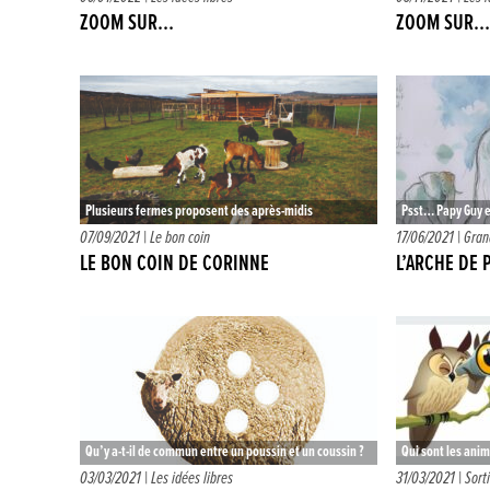
s’amuser au travers d’histoire…
ZOOM SUR…
ZOOM SUR…
Plusieurs fermes proposent des après-midis
Psst… Papy Guy e
découverte suivis d’un pique-nique ou d’un goûter.
On ne vous le pr
07/09/2021 |
Le bon coin
17/06/2021 |
Gran
Certaines proposent même des goûters d’anniversaire.
LE BON COIN DE CORINNE
L’ARCHE DE 
…
Qu’y a-t-il de commun entre un poussin et un coussin ?
Qui sont les anim
Entre un mouton et un bouton ? Ou encore…
voir ? S’ils son
03/03/2021 |
Les idées libres
31/03/2021 |
Sort