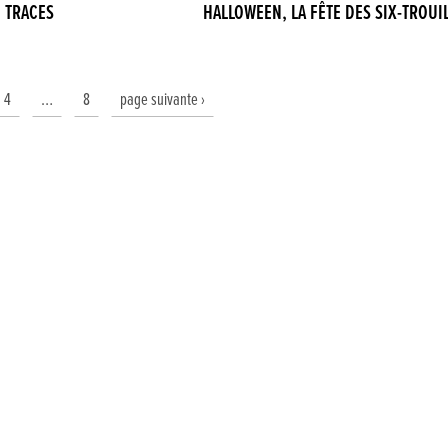
parade de monstres… Pendant…
 TRACES
HALLOWEEN, LA FÊTE DES SIX-TROUI
4
…
8
page suivante ›