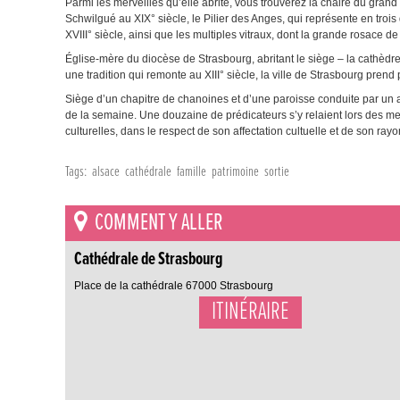
Parmi les merveilles qu’elle abrite, vous trouverez la chaire du gra
Schwilgué au XIX° siècle, le Pilier des Anges, qui représente en tro
XVIII° siècle, ainsi que les multiples vitraux, dont la grande rosace de
Église-mère du diocèse de Strasbourg, abritant le siège – la cathèdre
une tradition qui remonte au XIII° siècle, la ville de Strasbourg pren
Siège d’un chapitre de chanoines et d’une paroisse conduite par un a
de la semaine. Une douzaine de prédicateurs s’y relaient lors des me
culturelles, dans le respect de son affectation cultuelle et de son ray
Tags:
alsace
cathédrale
famille
patrimoine
sortie
COMMENT Y ALLER
Cathédrale de Strasbourg
Place de la cathédrale 67000 Strasbourg
ITINÉRAIRE