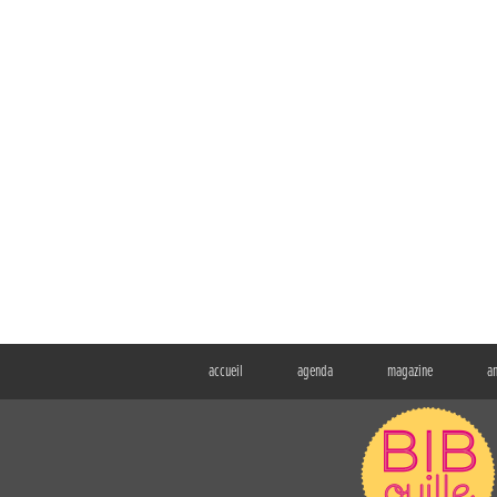
accueil
agenda
magazine
a