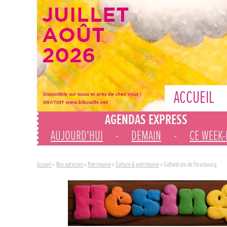
ACCUEIL
AGENDAS EXPRESS
AUJOURD'HUI
-
DEMAIN
-
CE WEEK
Accueil
»
Nos adresses
»
Patrimoine
»
Culture & patrimoine
»
Cathédrale de Strasbourg