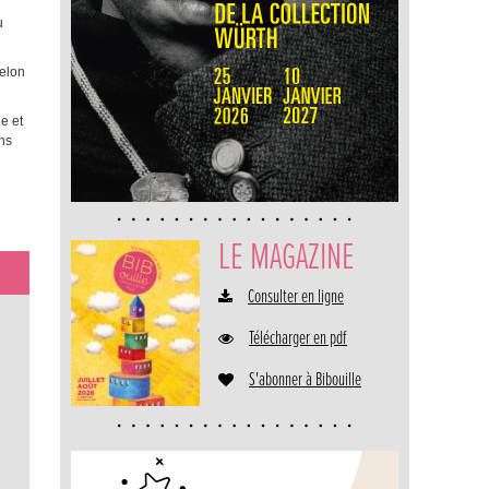
u
selon
e et
ons
LE MAGAZINE
Consulter en ligne
Télécharger en pdf
S'abonner à Bibouille