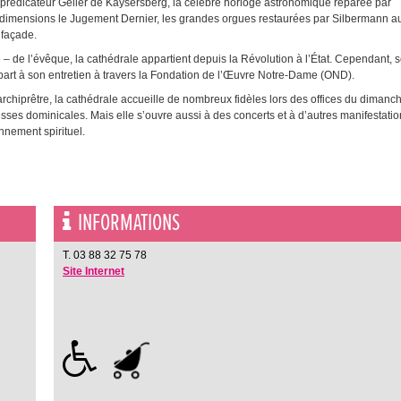
nd prédicateur Geiler de Kaysersberg, la célèbre horloge astronomique réparée par
is dimensions le Jugement Dernier, les grandes orgues restaurées par Silbermann a
 façade.
 – de l’évêque, la cathédrale appartient depuis la Révolution à l’État. Cependant, 
d part à son entretien à travers la Fondation de l’Œuvre Notre-Dame (OND).
rchiprêtre, la cathédrale accueille de nombreux fidèles lors des offices du dimanch
sses dominicales. Mais elle s’ouvre aussi à des concerts et à d’autres manifestati
onnement spirituel.
INFORMATIONS
T. 03 88 32 75 78
Site Internet