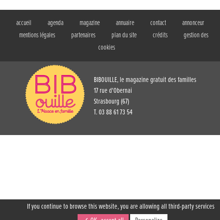
accueil
agenda
magazine
annuaire
contact
annonceur
mentions légales
partenaires
plan du site
crédits
gestion des
cookies
BIBOUILLE, le magazine gratuit des familles
17 rue d'Obernai
Strasbourg (67)
T. 03 88 61 73 54
If you continue to browse this website, you are allowing all third-party services