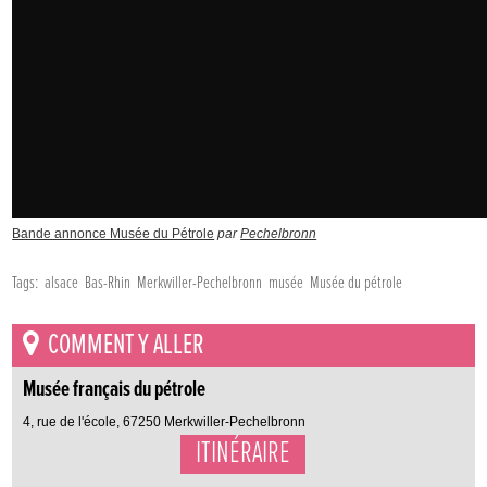
Bande annonce Musée du Pétrole
par
Pechelbronn
Tags:
alsace
Bas-Rhin
Merkwiller-Pechelbronn
musée
Musée du pétrole
COMMENT Y ALLER
Musée français du pétrole
4, rue de l'école, 67250 Merkwiller-Pechelbronn
ITINÉRAIRE