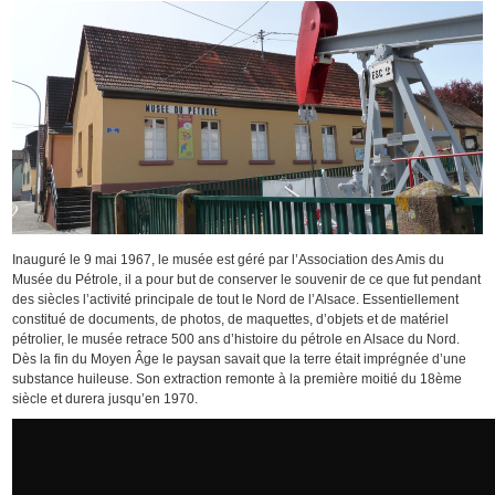
Inauguré le 9 mai 1967, le musée est géré par l’Association des Amis du
Musée du Pétrole, il a pour but de conserver le souvenir de ce que fut pendant
des siècles l’activité principale de tout le Nord de l’Alsace. Essentiellement
constitué de documents, de photos, de maquettes, d’objets et de matériel
pétrolier, le musée retrace 500 ans d’histoire du pétrole en Alsace du Nord.
Dès la fin du Moyen Âge le paysan savait que la terre était imprégnée d’une
substance huileuse. Son extraction remonte à la première moitié du 18ème
siècle et durera jusqu’en 1970.