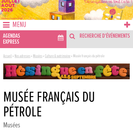
MENU
AGENDAS
RECHERCHE D'ÉVÉNEMENTS
EXPRESS
Accueil
»
Nos adresses
»
Musées
»
Culture & patrimoine
»
Musée français du pétrole
MUSÉE FRANÇAIS DU
PÉTROLE
Musées