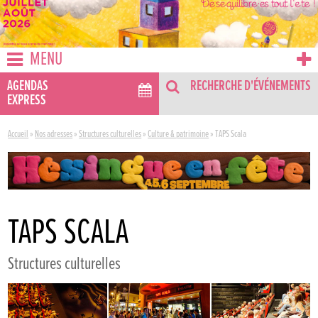
MENU
AGENDAS
RECHERCHE D'ÉVÉNEMENTS
EXPRESS
Accueil
»
Nos adresses
»
Structures culturelles
»
Culture & patrimoine
»
TAPS Scala
TAPS SCALA
Structures culturelles