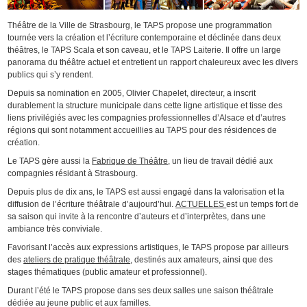
Théâtre de la Ville de Strasbourg, le TAPS propose une programmation
tournée vers la création et l’écriture contemporaine et déclinée dans deux
théâtres, le TAPS Scala et son caveau, et le TAPS Laiterie. Il offre un large
panorama du théâtre actuel et entretient un rapport chaleureux avec les divers
publics qui s’y rendent.
Depuis sa nomination en 2005, Olivier Chapelet, directeur, a inscrit
durablement la structure municipale dans cette ligne artistique et tisse des
liens privilégiés avec les compagnies professionnelles d’Alsace et d’autres
régions qui sont notamment accueillies au TAPS pour des résidences de
création.
Le TAPS gère aussi la
Fabrique de Théâtre
, un lieu de travail dédié aux
compagnies résidant à Strasbourg.
Depuis plus de dix ans, le TAPS est aussi engagé dans la valorisation et la
diffusion de l’écriture théâtrale d’aujourd’hui.
ACTUELLES
est un temps fort de
sa saison qui invite à la rencontre d’auteurs et d’interprètes, dans une
ambiance très conviviale.
Favorisant l’accès aux expressions artistiques, le TAPS propose par ailleurs
des
ateliers de pratique théâtrale
, destinés aux amateurs, ainsi que des
stages thématiques (public amateur et professionnel).
Durant l’été le TAPS propose dans ses deux salles une saison théâtrale
dédiée au jeune public et aux familles.