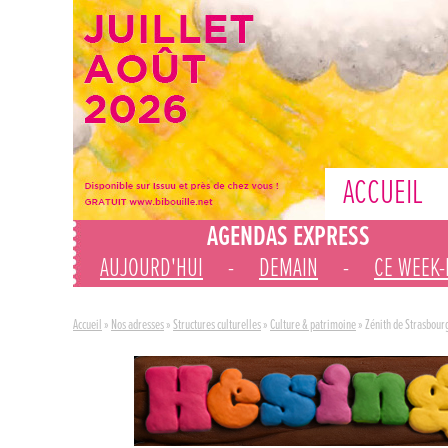
ACCUEIL
AGENDAS EXPRESS
AUJOURD'HUI
-
DEMAIN
-
CE WEEK
Accueil
»
Nos adresses
»
Structures culturelles
»
Culture & patrimoine
»
Zénith de Strasbour