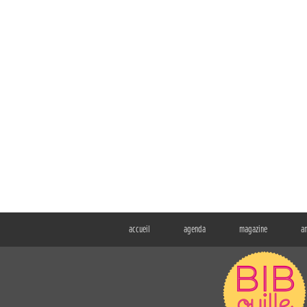
accueil
agenda
magazine
a