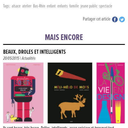
Tags:
alsace
atelier
Bas-Rhin
enfant
enfants
famille
jeune public
spectacle
Partager cet article
MAIS ENCORE
BEAUX, DRÔLES ET INTELLIGENTS
20/05/2015 |
Actualités