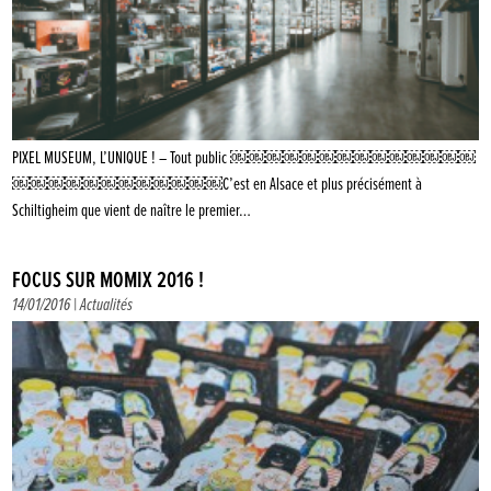
PIXEL MUSEUM, L’UNIQUE ! – Tout public ￼￼￼￼￼￼￼￼￼￼￼￼￼￼
￼￼￼￼￼￼￼￼￼￼￼￼C’est en Alsace et plus précisément à
Schiltigheim que vient de naître le premier…
FOCUS SUR MOMIX 2016 !
14/01/2016 |
Actualités