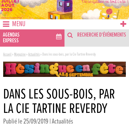
MENU
AGENDAS
RECHERCHE D'ÉVÉNEMENTS
EXPRESS
Accueil
»
Magazine
»
Actualités
»
Dans les sous-bois, par la Cie Tartine Reverdy
DANS LES SOUS-BOIS, PAR
LA CIE TARTINE REVERDY
Publié le 25/09/2019 |
Actualités