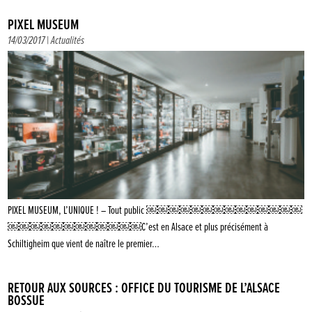
PIXEL MUSEUM
14/03/2017 |
Actualités
PIXEL MUSEUM, L’UNIQUE ! – Tout public ￼￼￼￼￼￼￼￼￼￼￼￼￼￼
￼￼￼￼￼￼￼￼￼￼￼￼C’est en Alsace et plus précisément à
Schiltigheim que vient de naître le premier…
RETOUR AUX SOURCES : OFFICE DU TOURISME DE L’ALSACE
BOSSUE