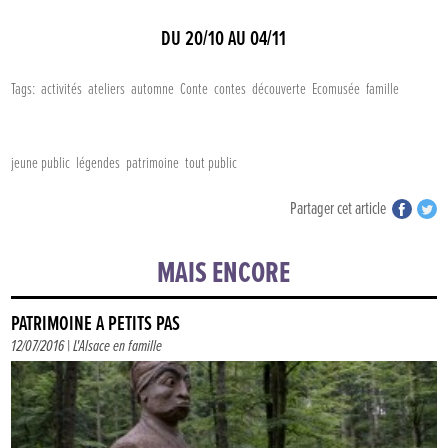
DU 20/10 AU 04/11
Tags:
activités
ateliers
automne
Conte
contes
découverte
Ecomusée
famille
jeune public
légendes
patrimoine
tout public
Partager cet article
MAIS ENCORE
PATRIMOINE À PETITS PAS
12/07/2016 |
L'Alsace en famille