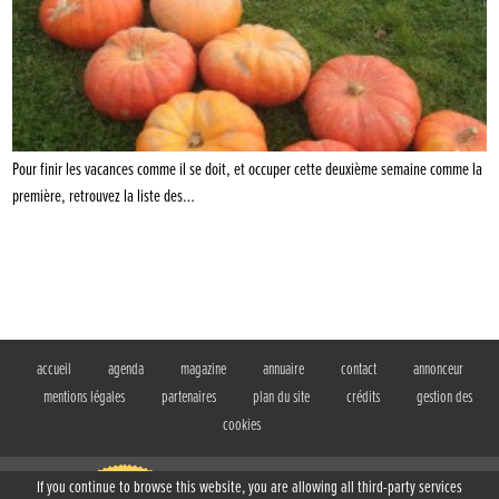
Pour finir les vacances comme il se doit, et occuper cette deuxième semaine comme la
première, retrouvez la liste des…
accueil
agenda
magazine
annuaire
contact
annonceur
mentions légales
partenaires
plan du site
crédits
gestion des
cookies
If you continue to browse this website, you are allowing all third-party services
BIBOUILLE, le magazine gratuit des familles