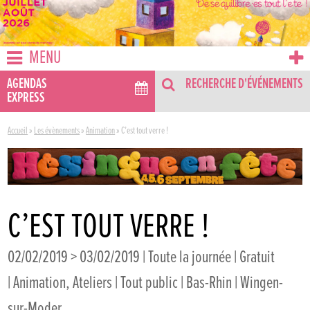
MENU
AGENDAS
RECHERCHE D'ÉVÉNEMENTS
EXPRESS
Accueil
»
Les évènements
»
Animation
»
C’est tout verre !
C’EST TOUT VERRE !
02/02/2019 > 03/02/2019 | Toute la journée | Gratuit
| Animation, Ateliers | Tout public | Bas-Rhin | Wingen-
sur-Moder