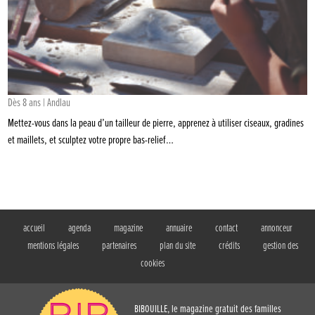
Dès 8 ans | Andlau
Mettez-vous dans la peau d’un tailleur de pierre, apprenez à utiliser ciseaux, gradines
et maillets, et sculptez votre propre bas-relief…
accueil
agenda
magazine
annuaire
contact
annonceur
mentions légales
partenaires
plan du site
crédits
gestion des
cookies
BIBOUILLE, le magazine gratuit des familles