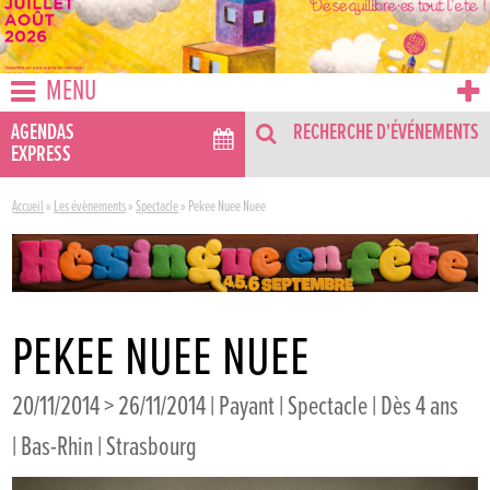
MENU
AGENDAS
RECHERCHE D'ÉVÉNEMENTS
EXPRESS
Accueil
»
Les évènements
»
Spectacle
»
Pekee Nuee Nuee
PEKEE NUEE NUEE
20/11/2014 > 26/11/2014 | Payant | Spectacle | Dès 4 ans
| Bas-Rhin | Strasbourg