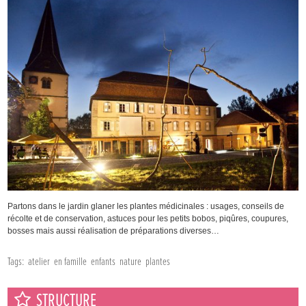
Partons dans le jardin glaner les plantes médicinales : usages, conseils de
récolte et de conservation, astuces pour les petits bobos, piqûres, coupures,
bosses mais aussi réalisation de préparations diverses…
Tags:
atelier
en famille
enfants
nature
plantes
STRUCTURE