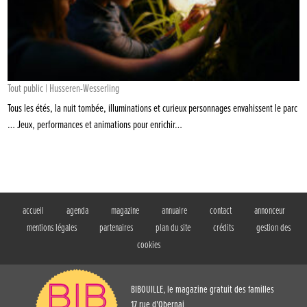
Tout public | Husseren-Wesserling
Tous les étés, la nuit tombée, illuminations et curieux personnages envahissent le parc
… Jeux, performances et animations pour enrichir…
accueil
agenda
magazine
annuaire
contact
annonceur
mentions légales
partenaires
plan du site
crédits
gestion des
cookies
BIBOUILLE, le magazine gratuit des familles
17 rue d'Obernai