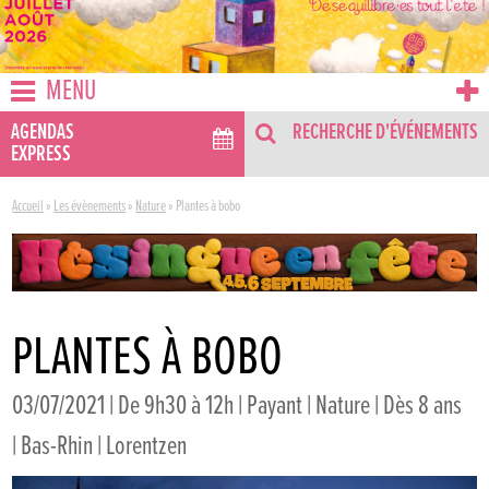
MENU
AGENDAS
RECHERCHE D'ÉVÉNEMENTS
EXPRESS
Accueil
»
Les évènements
»
Nature
»
Plantes à bobo
PLANTES À BOBO
03/07/2021 | De 9h30 à 12h | Payant | Nature | Dès 8 ans
| Bas-Rhin | Lorentzen