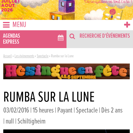
MENU
AGENDAS
RECHERCHE D'ÉVÉNEMENTS
EXPRESS
Accueil
»
Les évènements
»
Spectacle
»
Rumba sur la Lune
RUMBA SUR LA LUNE
03/02/2016 | 15 heures | Payant | Spectacle | Dès 2 ans
| null | Schiltigheim