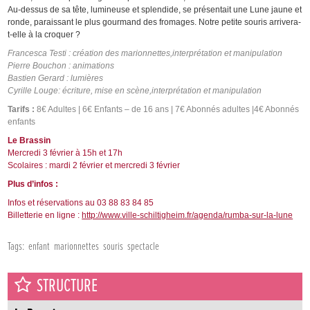
Au-dessus de sa tête, lumineuse et splendide, se présentait une Lune jaune et
ronde, paraissant le plus gourmand des fromages. Notre petite souris arrivera-
t-elle à la croquer ?
Francesca Testi : création des marionnettes,
interprétation et manipulation
Pierre Bouchon : animations
Bastien Gerard : lumières
Cyrille Louge: écriture, mise en scène,
interprétation et manipulation
Tarifs :
8€ Adultes | 6€ Enfants – de 16 ans | 7€ Abonnés adultes |4€ Abonnés
enfants
Le Brassin
Mercredi 3 février à 15h et 17h
Scolaires : mardi 2 février et mercredi 3 février
Plus d’infos :
Infos et réservations au 03 88 83 84 85
Billetterie en ligne :
http://www.ville-schiltigheim.fr/agenda/rumba-sur-la-lune
Tags:
enfant
marionnettes
souris
spectacle
STRUCTURE