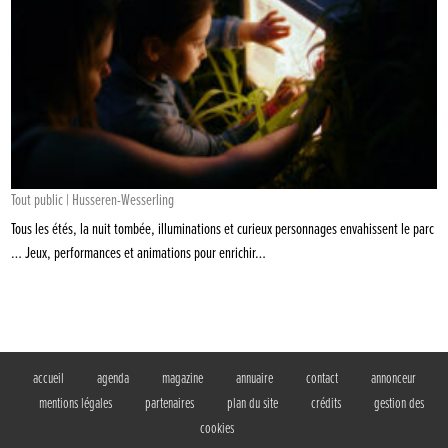
Tout public | Husseren-Wesserling
Tous les étés, la nuit tombée, illuminations et curieux personnages envahissent le parc
… Jeux, performances et animations pour enrichir…
accueil
agenda
magazine
annuaire
contact
annonceur
mentions légales
partenaires
plan du site
crédits
gestion des
cookies