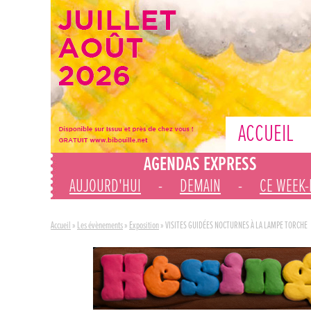
ACCUEIL
AGENDAS EXPRESS
AUJOURD'HUI
-
DEMAIN
-
CE WEEK
Accueil
»
Les évènements
»
Exposition
»
VISITES GUIDÉES NOCTURNES À LA LAMPE TORCHE