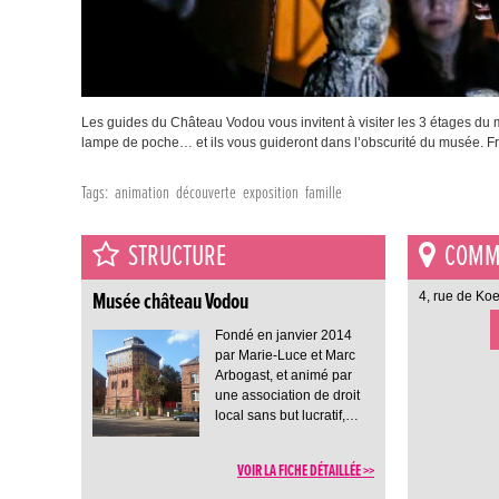
Les guides du Château Vodou vous invitent à visiter les 3 étages du
lampe de poche… et ils vous guideront dans l’obscurité du musée. 
Tags:
animation
découverte
exposition
famille
STRUCTURE
COMME
Musée château Vodou
4, rue de Ko
Fondé en janvier 2014
par Marie-Luce et Marc
Arbogast, et animé par
une association de droit
local sans but lucratif,…
VOIR LA FICHE DÉTAILLÉE >>