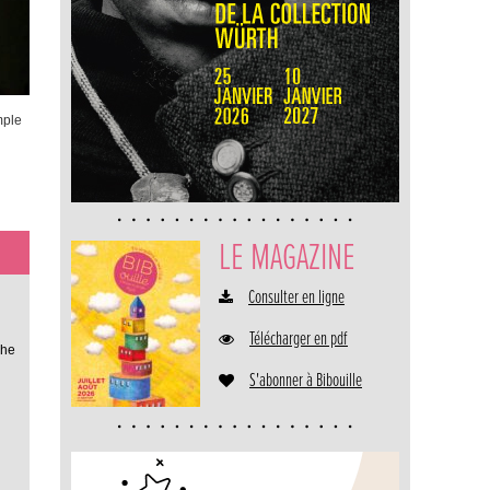
mple
LE MAGAZINE
Consulter en ligne
Télécharger en pdf
che
S'abonner à Bibouille