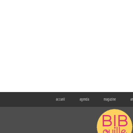
accueil
agenda
magazine
a