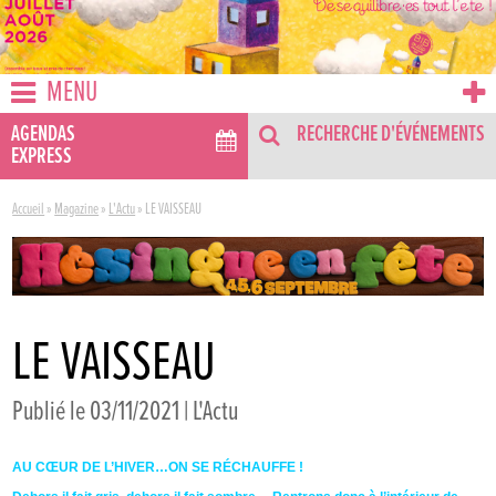
MENU
AGENDAS
RECHERCHE D'ÉVÉNEMENTS
EXPRESS
Accueil
»
Magazine
»
L'Actu
»
LE VAISSEAU
LE VAISSEAU
Publié le 03/11/2021 |
L'Actu
AU CŒUR DE L’HIVER…ON SE RÉCHAUFFE !