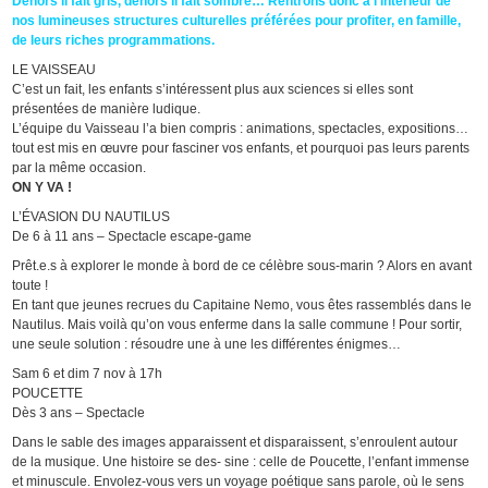
Dehors il fait gris, dehors il fait sombre… Rentrons donc à l’intérieur de
nos lumineuses structures culturelles préférées pour profiter, en famille,
de leurs riches programmations.
LE VAISSEAU
C’est un fait, les enfants s’intéressent plus aux sciences si elles sont
présentées de manière ludique.
L’équipe du Vaisseau l’a bien compris : animations, spectacles, expositions…
tout est mis en œuvre pour fasciner vos enfants, et pourquoi pas leurs parents
par la même occasion.
ON Y VA !
L’ÉVASION DU NAUTILUS
De 6 à 11 ans – Spectacle escape-game
Prêt.e.s à explorer le monde à bord de ce célèbre sous-marin ? Alors en avant
toute !
En tant que jeunes recrues du Capitaine Nemo, vous êtes rassemblés dans le
Nautilus. Mais voilà qu’on vous enferme dans la salle commune ! Pour sortir,
une seule solution : résoudre une à une les différentes énigmes…
Sam 6 et dim 7 nov à 17h
POUCETTE
Dès 3 ans – Spectacle
Dans le sable des images apparaissent et disparaissent, s’enroulent autour
de la musique. Une histoire se des- sine : celle de Poucette, l’enfant immense
et minuscule. Envolez-vous vers un voyage poétique sans parole, où le sens