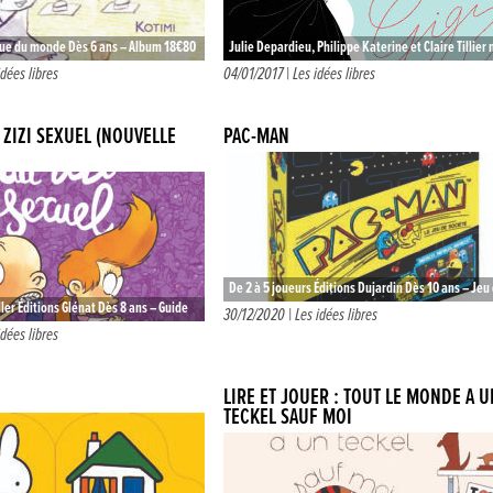
Rue du monde Dès 6 ans – Album 18€80
Julie Depardieu, Philippe Katerine et Claire Tillier
u.e.s dans le quotidien de la petite…
livrent ici l’histoire de Gigi, la jeune et talentueuse
idées libres
04/01/2017 |
Les idées libres
styliste de la…
 ZIZI SEXUEL (NOUVELLE
PAC-MAN
De 2 à 5 joueurs Éditions Dujardin Dès 10 ans – Jeu
ler Éditions Glénat Dès 8 ans – Guide
plateau vintage 29€90 Voilà déjà quarante ans…
30/12/2020 |
Les idées libres
que vingt ans sortait le…
idées libres
LIRE ET JOUER : TOUT LE MONDE A U
TECKEL SAUF MOI