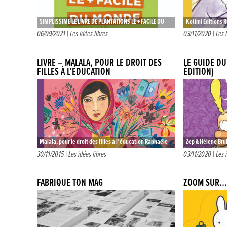
SIMPLISSIME LE LIVRE DE PLANTATIONS LE + FACILE DU
Kotimi Éditions 
MONDE De 6 à 10 ans – Livre documentaire Éditions
Soyez les bienven
06/09/2021 |
Les idées libres
03/11/2020 |
Les 
Hachette…
LIVRE – MALALA, POUR LE DROIT DES
LE GUIDE DU
FILLES À L’ÉDUCATION
ÉDITION)
Malala, pour le droit des filles à l’éducation Raphaële
Zep & Hélène Brul
Frier & Aurélia Fronty – Dès 8 ans Editions Rue du…
10€95 Il y a pres
30/11/2015 |
Les idées libres
03/11/2020 |
Les 
FABRIQUE TON MAG
ZOOM SUR…