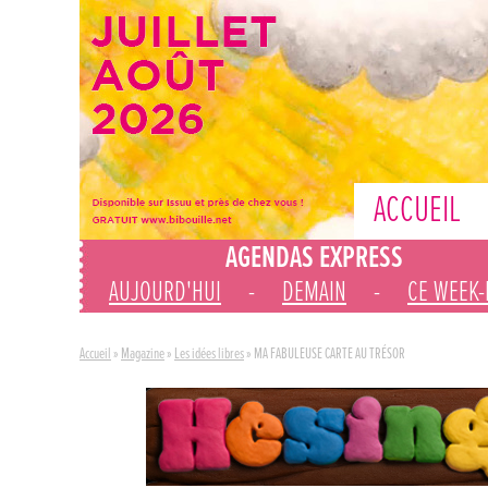
ACCUEIL
AGENDAS EXPRESS
AUJOURD'HUI
-
DEMAIN
-
CE WEEK
Accueil
»
Magazine
»
Les idées libres
»
MA FABULEUSE CARTE AU TRÉSOR