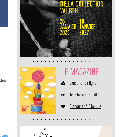
LE MAGAZINE
 des
Consulter en ligne
Télécharger en pdf
S'abonner à Bibouille