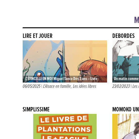
M
LIRE ET JOUER
DÉBORDÉS
L’ÉTINCELLE EN MOI Miguel Tanco Dès 3 ans – Livre
Un matin comme le
Éditions Grasset Jeunesse 18€90 Une petite fille
réveil les habit
06/05/2025 |
L'Alsace en famille
,
Les idées libres
23/02/2023 |
Les 
observe le…
SIMPLISSIME
MOMOKO UNE