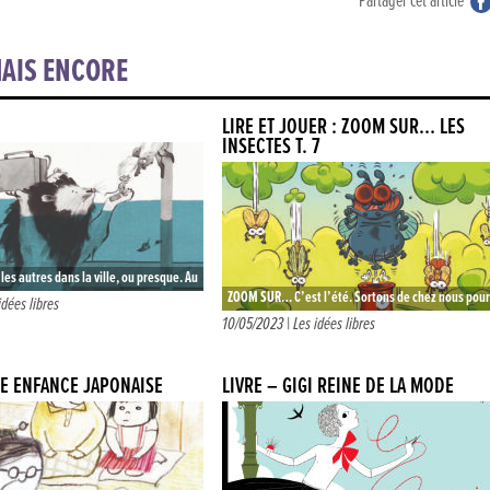
Partager cet article
AIS ENCORE
LIRE ET JOUER : ZOOM SUR… LES
INSECTES T. 7
s autres dans la ville, ou presque. Au
ZOOM SUR… C’est l’été. Sortons de chez nous pour
ants se rendent compte que les rues…
idées libres
découvrir les trésors de la nature. Et pour vous guid
10/05/2023 |
Les idées libres
petite…
 ENFANCE JAPONAISE
LIVRE – GIGI REINE DE LA MODE