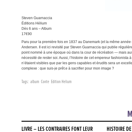
Steven Guarnaccia
Éditions Hélium
Dès 6 ans – Album
17€90
Paru pour la première fois en 1837 au Danemark (et la même année qu
Andersen. Il est ici revisité par Steven Guarnaccia qui publie réguli
point nommé à une époque où dans la cour de récréation — mais auss
nécessité de rester soi. Aussi, l’histoire de cet empereur fashionista à
n’étaient visibles que par les gens capables et érudits sera un excel
complexe : que suis-je prêt.e à sacrifier pour mon image ?
Tags:
album
Conte
Edition Helium
M
LIVRE – LES CONTRAIRES FONT LEUR
HISTOIRE DE