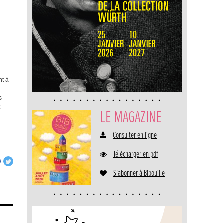
nt à
s
t
LE MAGAZINE
Consulter en ligne
Télécharger en pdf
S'abonner à Bibouille