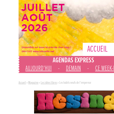
ACCUEIL
AGENDAS EXPRESS
AUJOURD'HUI
-
DEMAIN
-
CE WEEK
Accueil
»
Magazine
»
Les idées libres
»
Les habits neufs de l’empereur