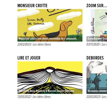
MONSIEUR CROTTE
ZOOM SUR… 
Hippolyte adore son chien, ensemble ils s’amusent,
Davy Durand Dès 4
cuisinent, vivent des aventures, s’entraident. Bref, leur
six petits animés
23/02/2023 |
Les idées libres
03/11/2020 |
Les 
relation est super à un petit…
de…
LIRE ET JOUER
DÉBORDÉS
UN LISOU Anne Vaudrey & Manuel Zenner Éditions
Un matin comme le
Biscoto Dès 3 ans – Mini album 10€ Le bisou. Un…
réveil les habit
13/05/2022 |
Les idées libres
23/02/2023 |
Les 