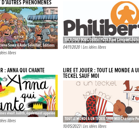
T D’AUTRES PHÉNOMÈNES
TACO CHAT BOUC CHEESE PIZZA Dave Campbell Édité
rzena Sowa & Aude Soleilhac, Éditions
Blue Orange Games Dès 8 ans – 2 à 8 joueurs…
04/11/2020 |
Les idées libres
ette dernière publication de
idées libres
série…
ER : ANNA QUI CHANTE
LIRE ET JOUER : TOUT LE MONDE A U
TECKEL SAUF MOI
lines vivait Judith, également appelée
TOUT LE MONDE A UN TECKEL SAUF MOI Charlotte Po
’était la fille du roi et elle vivait…
dées libres
Dès 2 ans- Album Éditions Biscotto 18€ La jeune A
10/05/2023 |
Les idées libres