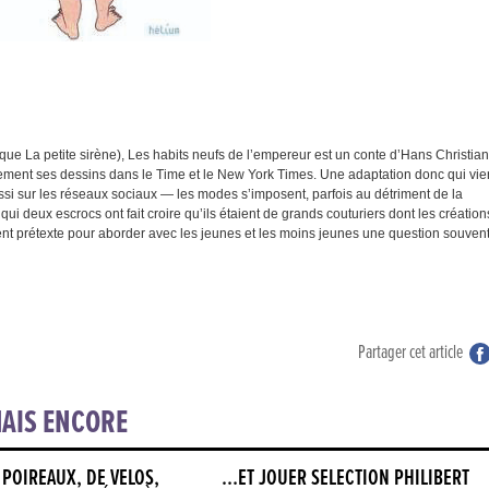
e La petite sirène), Les habits neufs de l’empereur est un conte d’Hans Christian
èrement ses dessins dans le Time et le New York Times. Une adaptation donc qui vie
i sur les réseaux sociaux — les modes s’imposent, parfois au détriment de la
 qui deux escrocs ont fait croire qu’ils étaient de grands couturiers dont les création
lent prétexte pour aborder avec les jeunes et les moins jeunes une question souven
Partager cet article
AIS ENCORE
 POIREAUX, DE VÉLOS,
…ET JOUER SÉLECTION PHILIBERT