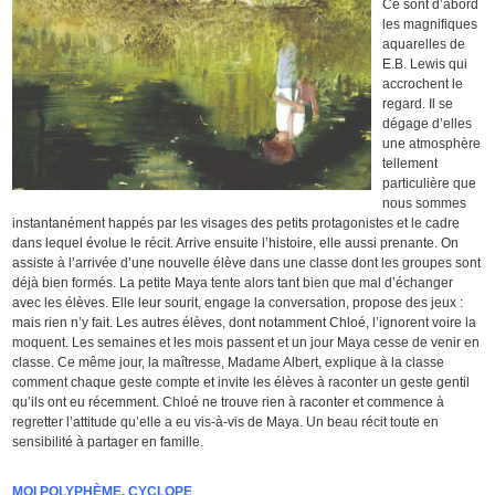
Ce sont d’abord
les magnifiques
aquarelles de
E.B. Lewis qui
accrochent le
regard. Il se
dégage d’elles
une atmosphère
tellement
particulière que
nous sommes
instantanément happés par les visages des petits protagonistes et le cadre
dans lequel évolue le récit. Arrive ensuite l’histoire, elle aussi prenante. On
assiste à l’arrivée d’une nouvelle élève dans une classe dont les groupes sont
déjà bien formés. La petite Maya tente alors tant bien que mal d’échanger
avec les élèves. Elle leur sourit, engage la conversation, propose des jeux :
mais rien n’y fait. Les autres élèves, dont notamment Chloé, l’ignorent voire la
moquent. Les semaines et les mois passent et un jour Maya cesse de venir en
classe. Ce même jour, la maîtresse, Madame Albert, explique à la classe
comment chaque geste compte et invite les élèves à raconter un geste gentil
qu’ils ont eu récemment. Chloé ne trouve rien à raconter et commence à
regretter l’attitude qu’elle a eu vis-à-vis de Maya. Un beau récit toute en
sensibilité à partager en famille.
MOI POLYPHÈME, CYCLOPE