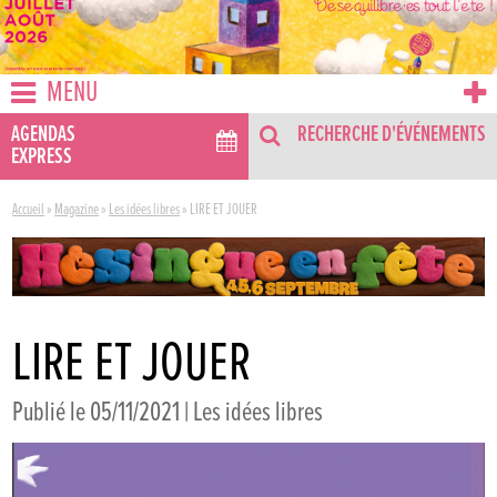
MENU
AGENDAS
RECHERCHE D'ÉVÉNEMENTS
EXPRESS
Accueil
»
Magazine
»
Les idées libres
»
LIRE ET JOUER
LIRE ET JOUER
Publié le 05/11/2021 |
Les idées libres