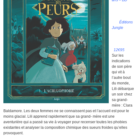
ans – BD
Éditions
Jungle
12€95
Sur les
indications
de son père
qui vit à
l’autre bout
du monde,
Lili débarque
un soir chez
sa grand-
mère : Clara
Baldamore. Les deux femmes ne se connaissent pas et l’accueil est pour le
moins glacial. Lili apprend rapidement que sa grand- mère est une
aventurière qui a passé sa vie à voyager pour recenser toutes les phobies
existantes et analyser la composition chimique des sueurs froides qu’elles
provoquent.