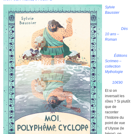
Sylvie
Baussier
Dès
10 ans –
Roman
Éditions
Scrimeo –
collection
Mythologie
10€90
Et si on
inversait les
rôles ? Si plutôt
que de
raconter
l’histoire du
point de vue
d’Ulysse (le
héros), on