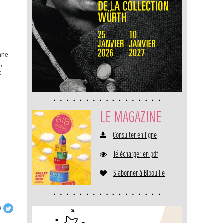
onne
,
e
LE MAGAZINE
Consulter en ligne
Télécharger en pdf
S'abonner à Bibouille