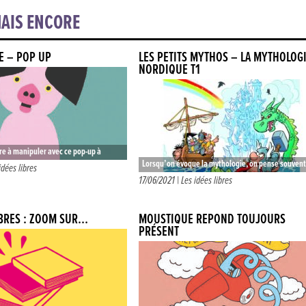
AIS ENCORE
E – POP UP
LES PETITS MYTHOS – LA MYTHOLOG
NORDIQUE T1
vre à manipuler avec ce pop-up à
Lorsqu’on évoque la mythologie, on pense souvent
aque double page un animal (veau,
idées libres
Zeus et sa ribambelle de copains les déesses et di
17/06/2021 |
Les idées libres
grecs. Ou…
IBRES : ZOOM SUR…
MOUSTIQUE RÉPOND TOUJOURS
PRÉSENT