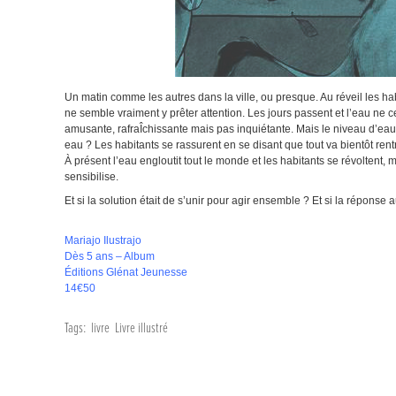
Un matin comme les autres dans la ville, ou presque. Au réveil les ha
ne semble vraiment y prêter attention. Les jours passent et l’eau ne ce
amusante, rafraÎchissante mais pas inquiétante. Mais le niveau d’eau 
eau ? Les habitants se rassurent en se disant que tout va bientôt rent
À présent l’eau engloutit tout le monde et les habitants se révoltent, 
sensibilise.
Et si la solution était de s’unir pour agir ensemble ? Et si la réponse a
Mariajo Ilustrajo
Dès 5 ans – Album
Éditions Glénat Jeunesse
14€50
Tags:
livre
Livre illustré