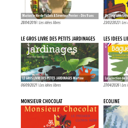
Marion le Hir de Fallois & Séverine Perrier – Dès 9 ans
Un livre bien fich
Roman – Editions Kilowatt 7€30 Voilà un beau…
up qui aborde les
28/04/2016 |
Les idées libres
23/02/2023 |
Les 
Cartonné et…
LE GROS LIVRE DES PETITS JARDINAGES
LES IDÉES L
LE GROS LIVRE DES PETITS JARDINAGES Martine
La sélection de li
Camillieri Dès 5 ans – (délicieux) Manuel vert Éditions
enquête, baisers,
06/09/2021 |
Les idées libres
27/04/2026 |
Les 
Seuil Jeunesse 16€90 …
Choupisson, cœu
MONSIEUR CHOCOLAT
ÉCOLINE