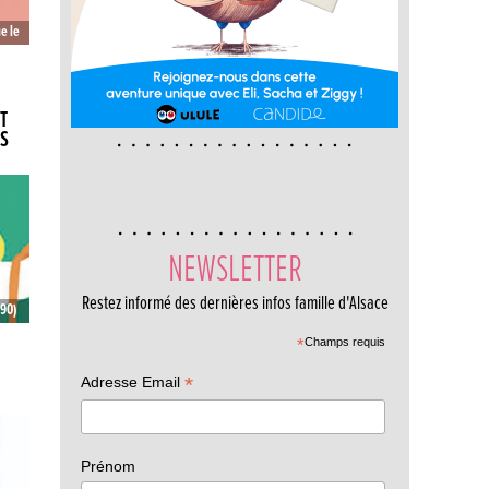
e le
T
S
NEWSLETTER
Restez informé des dernières infos famille d'Alsace
€90)
es
*
Champs requis
*
Adresse Email
Prénom