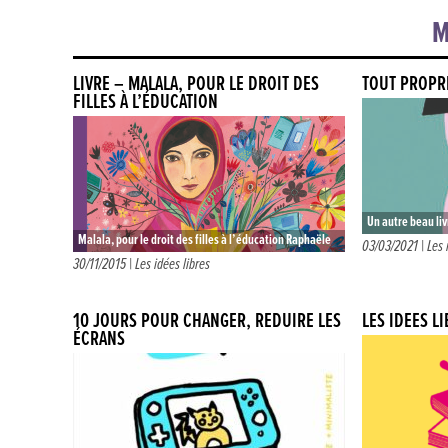
M
LIVRE – MALALA, POUR LE DROIT DES
TOUT PROPR
FILLES À L’ÉDUCATION
Un autre beau li
Malala, pour le droit des filles à l’éducation Raphaële
tirettes. Sur ch
03/03/2021 |
Les 
Frier & Aurélia Fronty – Dès 8 ans Editions Rue du…
30/11/2015 |
Les idées libres
chaton, singe,…
10 JOURS POUR CHANGER, RÉDUIRE LES
LES IDÉES L
ÉCRANS