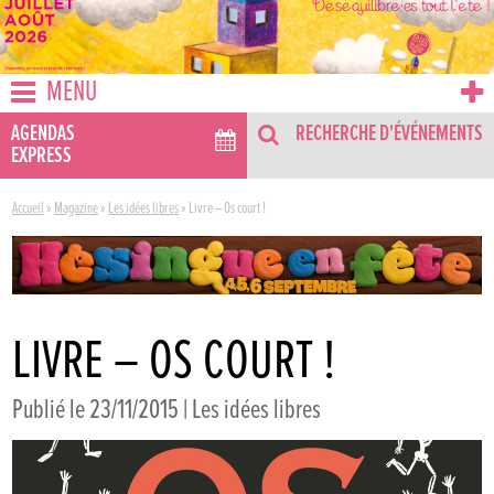
MENU
AGENDAS
RECHERCHE D'ÉVÉNEMENTS
EXPRESS
Accueil
»
Magazine
»
Les idées libres
»
Livre – Os court !
LIVRE – OS COURT !
Publié le 23/11/2015 |
Les idées libres