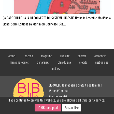
ÇA GARGOUILLE ! À LA DÉCOUVERTE DU SYSTÈME DIGESTIF Nathalie Lescaille Moulène &
Lionel Serre Éditions La Martinière Jeunesse Dès…
accueil
agenda
magazine
annuaire
contact
annonceur
mentions légales
partenaires
plan du site
crédits
gestion des
cookies
BIBOUILLE, le magazine gratuit des familles
17 rue d'Obernai
Strasbourg (67)
If you continue to browse this website, you are allowing all third-party services
T. 03 88 61 73 54
✓ OK, accept all
Personalize