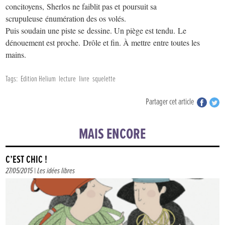
concitoyens, Sherlos ne faiblit pas et poursuit sa
scrupuleuse énumération des os volés.
Puis soudain une piste se dessine. Un piège est tendu. Le
dénouement est proche. Drôle et fin. À mettre entre toutes les
mains.
Tags:
Edition Helium
lecture
livre
squelette
Partager cet article
MAIS ENCORE
C’EST CHIC !
27/05/2015 |
Les idées libres