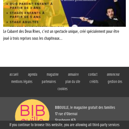
Le Cabaret des Deux Rives, c’est un spectacle unique, créé spécialement pour être
joué à trois reprises sous les chapiteaux…
accueil
agenda
magazine
annuaire
contact
annonceur
mentions légales
partenaires
plan du site
crédits
gestion des
cookies
BIBOUILLE, le magazine gratuit des familles
17 rue d'Obernai
Strasbourg (67)
If you continue to browse this website, you are allowing all third-party services
T. 03 88 61 73 54