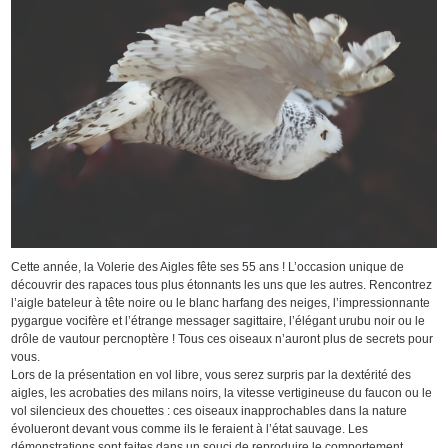
Cette année, la Volerie des Aigles fête ses 55 ans ! L’occasion unique de
découvrir des rapaces tous plus étonnants les uns que les autres. Rencontrez
l’aigle bateleur à tête noire ou le blanc harfang des neiges, l’impressionnante
pygargue vocifère et l’étrange messager sagittaire, l’élégant urubu noir ou le
drôle de vautour percnoptère ! Tous ces oiseaux n’auront plus de secrets pour
vous.
Lors de la présentation en vol libre, vous serez surpris par la dextérité des
aigles, les acrobaties des milans noirs, la vitesse vertigineuse du faucon ou le
vol silencieux des chouettes : ces oiseaux inapprochables dans la nature
évolueront devant vous comme ils le feraient à l’état sauvage. Les
démonstrations sont faites dans un souci de reproduire le comportement