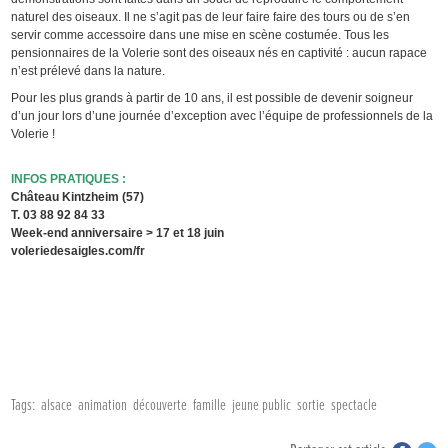
naturel des oiseaux. Il ne s’agit pas de leur faire faire des tours ou de s’en
servir comme accessoire dans une mise en scène costumée. Tous les
pensionnaires de la Volerie sont des oiseaux nés en captivité : aucun rapace
n’est prélevé dans la nature.
Pour les plus grands à partir de 10 ans, il est possible de devenir soigneur
d’un jour lors d’une journée d’exception avec l’équipe de professionnels de la
Volerie !
INFOS PRATIQUES :
Château Kintzheim (57)
T. 03 88 92 84 33
Week-end anniversaire > 17 et 18 juin
voleriedesaigles.com/fr
Tags:
alsace
animation
découverte
famille
jeune public
sortie
spectacle