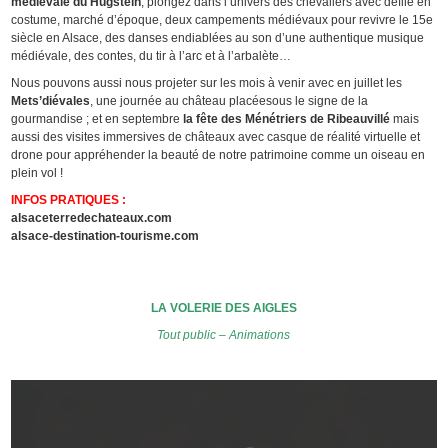
médiévale du Hugstein
, plongez dans l’univers des chevaliers avec défilé en
costume, marché d’époque, deux campements médiévaux pour revivre le 15e
siècle en Alsace, des danses endiablées au son d’une authentique musique
médiévale, des contes, du tir à l’arc et à l’arbalète…
Nous pouvons aussi nous projeter sur les mois à venir avec en juillet les
Mets’diévales
, une journée au château placéesous le signe de la
gourmandise ; et en septembre
la fête des
Ménétriers de Ribeauvillé
mais
aussi des visites immersives de châteaux avec casque de réalité virtuelle et
drone pour appréhender la beauté de notre patrimoine comme un oiseau en
plein vol !
INFOS PRATIQUES :
alsaceterredechateaux.com
alsace-destination-tourisme.com
LA VOLERIE DES AIGLES
Tout public – Animations