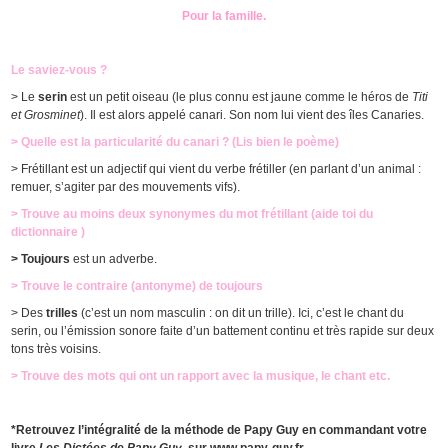
Pour la famille.
Le saviez-vous ?
> Le
serin
est un petit oiseau (le plus connu est jaune comme le héros de
Titi
et Grosminet
). Il est alors appelé canari. Son nom lui vient des îles Canaries.
> Quelle est la particularité du canari ? (Lis bien le poème)
> Frétillant est un adjectif qui vient du verbe frétiller (en parlant d’un animal :
remuer, s’agiter par des mouvements vifs).
> Trouve au moins deux synonymes du mot frétillant (aide toi du
dictionnaire )
> Toujours
est un adverbe.
> Trouve le contraire (antonyme) de toujours
> Des
trilles
(c’est un nom masculin : on dit un trille). Ici, c’est le chant du
serin, ou l’émission sonore faite d’un battement continu et très rapide sur deux
tons très voisins.
> Trouve des mots qui ont un rapport avec la musique, le chant etc.
*Retrouvez l’intégralité de la méthode de Papy Guy en commandant votre