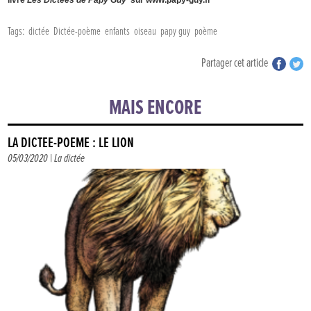
livre
Les Dictées de Papy Guy
sur www.papy-guy.fr
Tags:
dictée
Dictée-poème
enfants
oiseau
papy guy
poème
Partager cet article
MAIS ENCORE
LA DICTÉE-POÈME : LE LION
05/03/2020 |
La dictée