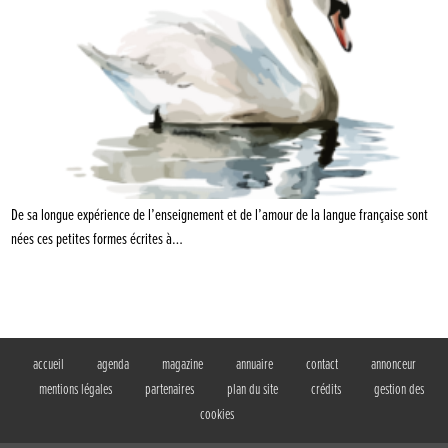
De sa longue expérience de l’enseignement et de l’amour de la langue française sont
nées ces petites formes écrites à…
accueil
agenda
magazine
annuaire
contact
annonceur
mentions légales
partenaires
plan du site
crédits
gestion des
cookies