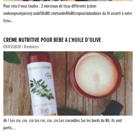
Pour cela il vous faudra : 2 morceaux de tissu différents (coton-
nadeunpeuépaisse):unde50x80 cmetunde40x80cmpourladoublure du fil assorti à votre
tissu…
CRÈME NUTRITIVE POUR BÉBÉ À L’HUILE D’OLIVE
05/03/2020 |
Tendances
Ah ! Les cro, cro, cro Les cro, cro, cro Les crocodiles Sur les bords du Nil, ils sont
partis,…