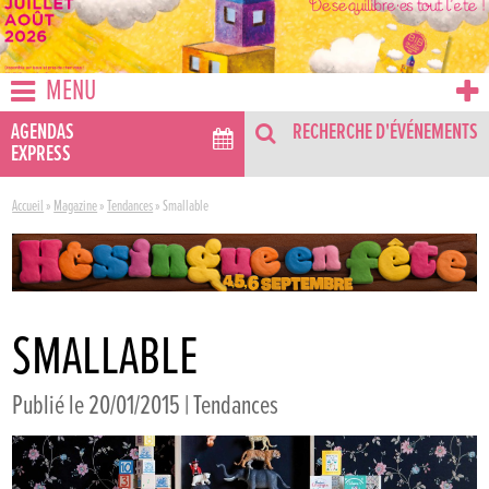
MENU
AGENDAS
RECHERCHE D'ÉVÉNEMENTS
EXPRESS
Accueil
»
Magazine
»
Tendances
»
Smallable
SMALLABLE
Publié le 20/01/2015 |
Tendances