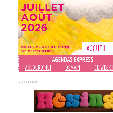
ACCUEIL
AGENDAS EXPRESS
AUJOURD'HUI
-
DEMAIN
-
CE WEEK
Accueil
»
interview