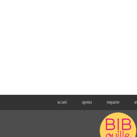
accueil
agenda
magazine
a