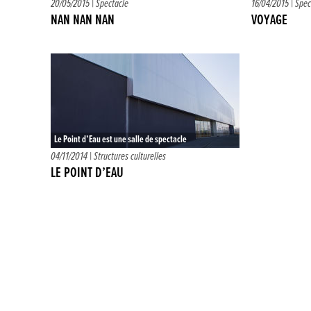
homme qui ne se connaissent pas vont être obligés de
percussionnistes 
20/05/2015 |
Spectacle
16/04/2015 |
Spec
partager…
invitation à l’éc
NAN NAN NAN
VOYAGE
Le Point d’Eau est une salle de spectacle
pluridisciplinaire située à Ostwald, au sud de
04/11/2014 |
Structures culturelles
Strasbourg. Ouverte depuis plus de…
LE POINT D’EAU