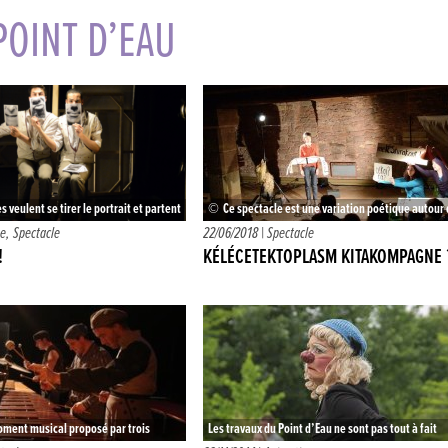
 POINT D’EAU
veulent se tirer le portrait et partent
© Ce spectacle est une variation poétique autour 
 l’inspiration. Ils sont également
Quant à je (Kantaje) » de Katalin Molnar, publié a
e
,
Spectacle
22/06/2018 |
Spectacle
, utilisant…
!
KÉLÉCETEKTOPLASM KITAKOMPAGNE 
ment musical proposé par trois
Les travaux du Point d’Eau ne sont pas tout à fait