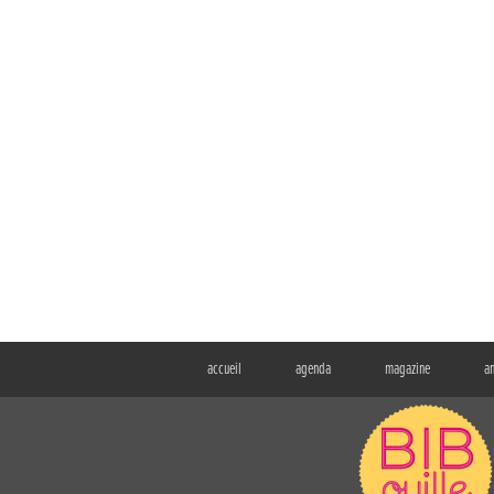
accueil
agenda
magazine
a