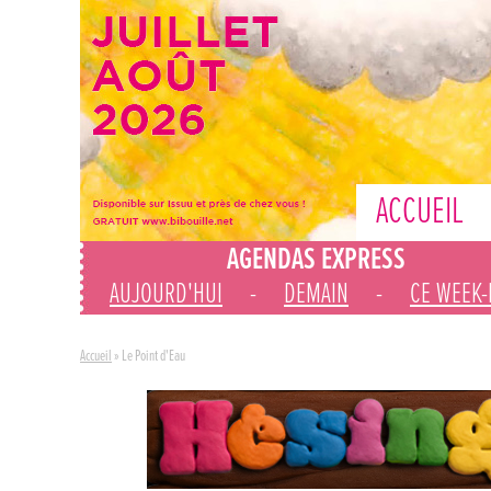
ACCUEIL
AGENDAS EXPRESS
AUJOURD'HUI
-
DEMAIN
-
CE WEEK
Accueil
»
Le Point d'Eau