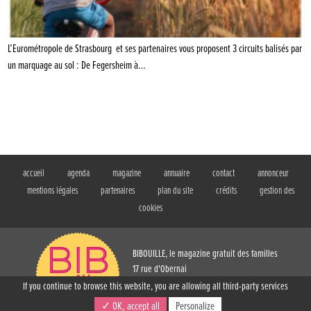
L’Eurométropole de Strasbourg et ses partenaires vous proposent 3 circuits balisés par
un marquage au sol : De Fegersheim à…
accueil
agenda
magazine
annuaire
contact
annonceur
mentions légales
partenaires
plan du site
crédits
gestion des
cookies
BIBOUILLE, le magazine gratuit des familles
17 rue d'Obernai
Strasbourg (67)
If you continue to browse this website, you are allowing all third-party services
T. 03 88 61 73 54
✓ OK, accept all
Personalize