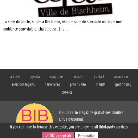
La Salle du Cercle, située à Bischheim, est une salle de spectacle où règne une
ambiance conviviale et chaleureuse. Elle…
accueil
agenda
magazine
annuaire
contact
annonceur
mentions légales
partenaires
plan du site
crédits
gestion des
cookies
BIBOUILLE, le magazine gratuit des familles
17 rue d'Obernai
Strasbourg (67)
If you continue to browse this website, you are allowing all third-party services
T. 03 88 61 73 54
✓ OK, accept all
Personalize