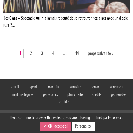
Dès 6 ans – Spectacle Qui n’a jamais redouté de se retrouver nez à nez avec un diable
rusé ?…
1
2
3
4
…
14
page suivante ›
accueil
agenda
magazine
annuaire
contact
annonceur
mentions légales
partenaires
plan du site
crédits
gestion des
cookies
If you continue to browse this website, you are allowing all third-party services
BIBOUILLE, le magazine gratuit des familles
✓ OK, accept all
Personalize
17 rue d'Obernai