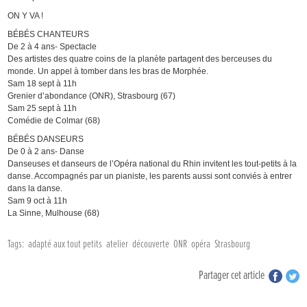
ON Y VA !
BÉBÉS CHANTEURS
De 2 à 4 ans- Spectacle
Des artistes des quatre coins de la planète partagent des berceuses du
monde. Un appel à tomber dans les bras de Morphée.
Sam 18 sept à 11h
Grenier d’abondance (ONR), Strasbourg (67)
Sam 25 sept à 11h
Comédie de Colmar (68)
BÉBÉS DANSEURS
De 0 à 2 ans- Danse
Danseuses et danseurs de l’Opéra national du Rhin invitent les tout-petits à la
danse. Accompagnés par un pianiste, les parents aussi sont conviés à entrer
dans la danse.
Sam 9 oct à 11h
La Sinne, Mulhouse (68)
Tags:
adapté aux tout petits
atelier
découverte
ONR
opéra
Strasbourg
Partager cet article