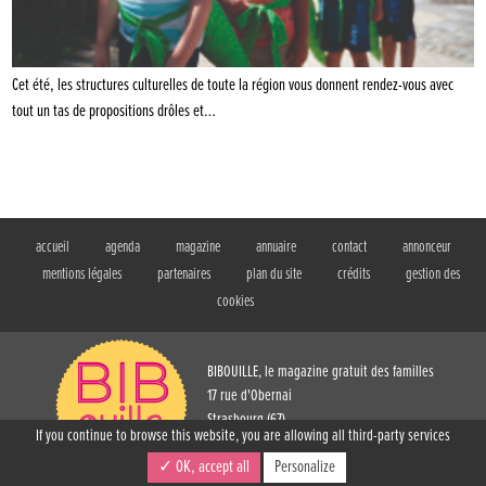
Cet été, les structures culturelles de toute la région vous donnent rendez-vous avec
tout un tas de propositions drôles et…
accueil
agenda
magazine
annuaire
contact
annonceur
mentions légales
partenaires
plan du site
crédits
gestion des
cookies
BIBOUILLE, le magazine gratuit des familles
17 rue d'Obernai
Strasbourg (67)
If you continue to browse this website, you are allowing all third-party services
T. 03 88 61 73 54
✓ OK, accept all
Personalize