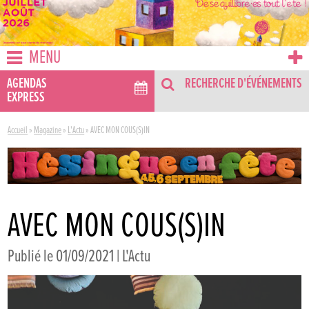
MENU
AGENDAS
RECHERCHE D'ÉVÉNEMENTS
EXPRESS
Accueil
»
Magazine
»
L'Actu
»
AVEC MON COUS(S)IN
AVEC MON COUS(S)IN
Publié le 01/09/2021 |
L'Actu