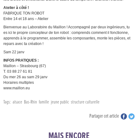
Atelier à côté !
FABRIQUE TON ROBOT
Entre 14 et 18 ans – Atelier
Bienvenue au Laboratoire du Maillon ! Accompagné par deux ingénieurs, tu
es ici le propre concepteur de ton robot : comprends comment il fonctionne,
apprends à le programmer, assemble les composantes, monte les pièces, et
repars avec ta création !
Sam 22 janv
INFOS PRATIQUES :
Maillon – Strasbourg (67)
T. 03 88 27 61 81
Du mer 26 au sam 29 janv
Horaires multiples
www.maillon.eu
Tags:
alsace
Bas-Rhin
famille
jeune public
structure culturelle
Partager cet article
MAIS ENCORE