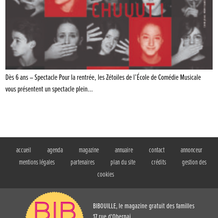
Dès 6 ans – Spectacle Pour la rentrée, les Zétoiles de l’École de Comédie Musicale
vous présentent un spectacle plein…
accueil
agenda
magazine
annuaire
contact
annonceur
mentions légales
partenaires
plan du site
crédits
gestion des
cookies
BIBOUILLE, le magazine gratuit des familles
17 rue d'Obernai