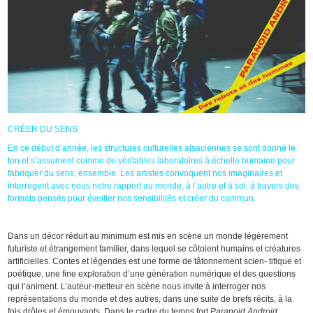
CRÉER DU SENS
En ce début d’année, les structures culturelles alsaciennes se sont donné le
ton et s’assument comme de véritables laboratoires à échelle humaine pour
fabriquer du sens, ensemble. Les artistes convoquent nos imaginaires et
interrogent avec nous notre rapport au monde, à l’autre et à soi,
à travers des
formats pensés pour éveiller nos sensibilités et créer du commun.
Dans un décor réduit au minimum est mis en scène un monde légèrement
futuriste et étrangement familier, dans lequel se côtoient humains et créatures
artificielles. Contes et légendes est une forme de tâtonnement scien- tifique et
poétique, une fine exploration d’une génération numérique et des questions
qui l’animent. L’auteur-metteur en scène nous invite à interroger nos
représentations du monde et des autres, dans une suite de brefs récits, à la
fois drôles et émouvants. Dans le cadre du temps fort
Paranoid Android
.