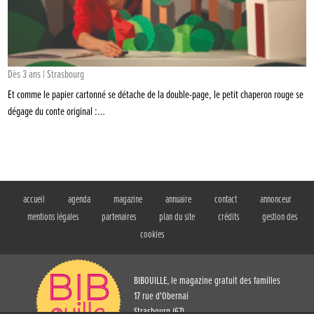
Dès 3 ans | Strasbourg
Et comme le papier cartonné se détache de la double-page, le petit chaperon rouge se
dégage du conte original :…
accueil
agenda
magazine
annuaire
contact
annonceur
mentions légales
partenaires
plan du site
crédits
gestion des
cookies
BIBOUILLE, le magazine gratuit des familles
17 rue d'Obernai
Strasbourg (67)