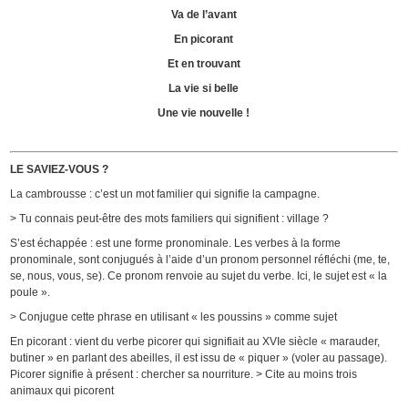
Va de l’avant
En picorant
Et en trouvant
La vie si belle
Une vie nouvelle !
LE SAVIEZ-VOUS ?
La cambrousse : c’est un mot familier qui signifie la campagne.
> Tu connais peut-être des mots familiers qui signifient : village ?
S’est échappée : est une forme pronominale. Les verbes à la forme
pronominale, sont conjugués à l’aide d’un pronom personnel réfléchi (me, te,
se, nous, vous, se). Ce pronom renvoie au sujet du verbe. Ici, le sujet est « la
poule ».
> Conjugue cette phrase en utilisant « les poussins » comme sujet
En picorant : vient du verbe picorer qui signifiait au XVIe siècle « marauder,
butiner » en parlant des abeilles, il est issu de « piquer » (voler au passage).
Picorer signifie à présent : chercher sa nourriture. > Cite au moins trois
animaux qui picorent