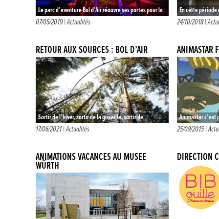
Le parc d’aventure Bol d’Air réouvre ses portes pour la
En cette période 
belle saison et une évasion grandeur nature !
d’Alsace fait la 
07/05/2019 |
Actualités
24/10/2018 |
Actu
Franchissez la…
d’un entredeux s
rencontres,…
RETOUR AUX SOURCES : BOL D’AIR
ANIMASTAR F
Sortir de l’hiver, sortir de la grisaille, sortir de
Animastar c’est p
l’isolement bref, SORTIR ! Retourner aux sources de
courts métrages 
17/06/2021 |
Actualités
25/09/2015 |
Actu
nos besoins, aux…
d’animations. 
ANIMATIONS VACANCES AU MUSÉE
DIRECTION C
WÜRTH