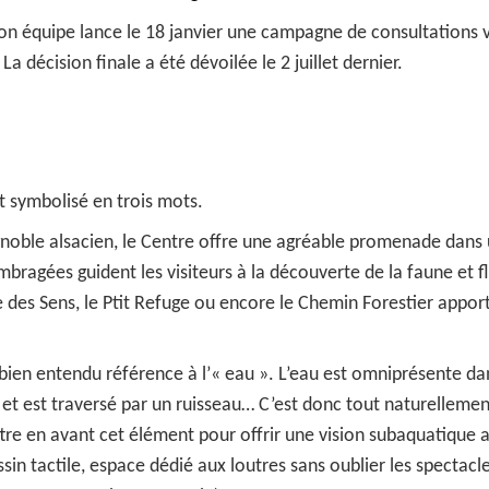
on équipe lance le 18 janvier une campagne de consultations 
.
La décision finale a été dévoilée le 2 juillet dernier.
st symbolisé en trois mots.
ignoble alsacien, le Centre offre une agréable promenade dans
mbragées guident les visiteurs à la découverte de la faune et f
e des Sens, le Ptit Refuge ou encore le Chemin Forestier appor
it bien entendu référence à l’« eau ». L’eau est omniprésente da
s et est traversé par un ruisseau… C’est donc tout naturellemen
re en avant cet élément pour offrir une vision subaquatique 
ssin tactile, espace dédié aux loutres sans oublier les spectacl