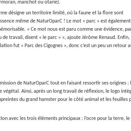
ormoran, manchot ou otarie).
me désigne un territoire limité, où la faune et la flore sont
 l’essence même de NaturOparC ! Le mot « parc » est également
 mémorisable. «
Ce mot nous est paru comme une évidence, pa
u de travail, disent « le parc »
», ajoute Jérôme Renaud. Enfin, 
lation fut « Parc des Cigognes », donc c’est un peu un retour 
a mission de NaturOparC tout en faisant ressortir ses origines : 
végétal. Ainsi, après un long travail de réflexion, le logo intè
mpreintes du grand hamster pour le côté animal et les feuilles 
on avec les trois éléments principaux : l’ocre pour la terre, le