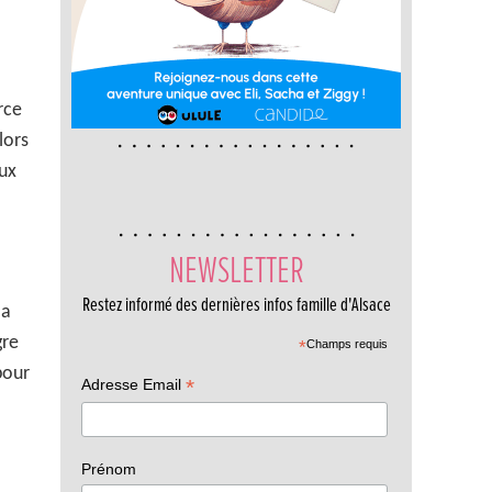
rce
lors
aux
NEWSLETTER
Restez informé des dernières infos famille d'Alsace
la
gre
*
Champs requis
pour
*
Adresse Email
Prénom