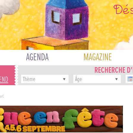
AGENDA
MAGAZINE
RECHERCHE D
-END
Thème
Âge
arC