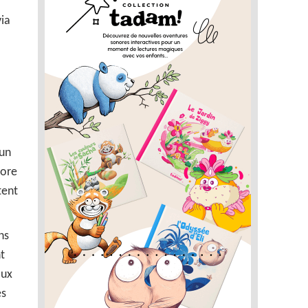
via
 un
lore
tent
ns
t
aux
es