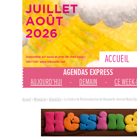
ACCUEIL
AGENDAS EXPRESS
AUJOURD'HUI
-
DEMAIN
-
CE WEEK
Accueil
»
Magazine
»
Actualités
»
Le Centre de Réintroduction de Hunawihr devient NaturOp