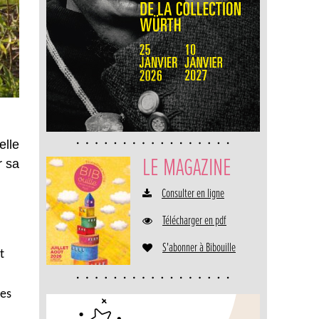
elle
LE MAGAZINE
r sa
Consulter en ligne
Télécharger en pdf
S'abonner à Bibouille
t
les