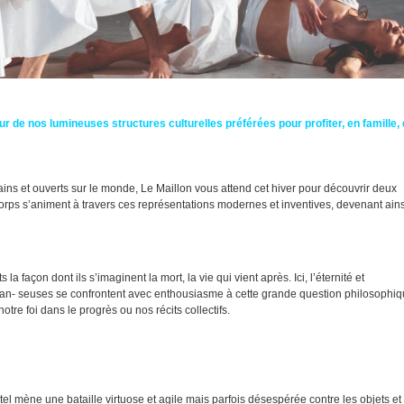
eur de nos lumineuses structures culturelles préférées pour profiter, en famille,
ns et ouverts sur le monde, Le Maillon vous attend cet hiver pour découvrir deux
corps s’animent à travers ces représentations modernes et inventives, devenant ains
açon dont ils s’imaginent la mort, la vie qui vient après. Ici, l’éternité et
et dan- seuses se confrontent avec enthousiasme à cette grande question philosophiq
notre foi dans le progrès ou nos récits collectifs.
mène une bataille virtuose et agile mais parfois désespérée contre les objets et