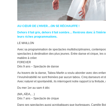
AU CŒUR DE L’HIVER…ON SE RÉCHAUFFE !
Dehors il fait gris, dehors il fait sombre… Rentrons donc à l’intéri
leurs riches programmations.
LE MAILLON
Avec sa programmation de spectacles multidisciplinaires, contemporai
spectacles à destination des plus jeunes. Entre danse et cirque, les 
matière à créer.
FOREVER
Dès 9 ans – Spectacle de danse
Au travers de la danse, Tabea Martin a voulu aborder avec des enfants la f
l’invulnérabilité ne sont freinées par aucun tabou. Cinq danseurs 
Avec naturel et spontanéité, ils interrogent notre rapport à la finitude, 
Du mer 1er au sam 4 déc
(MA, AÏDA,…)
Dès 7 ans – Spectacle de cirque
Dans ses spectacles aussi acrobatiques que burlesques, Camille Boitel 