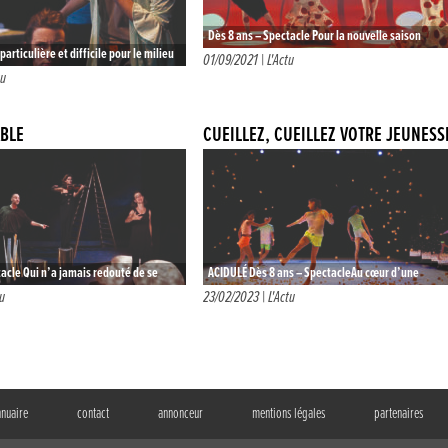
Dès 8 ans – Spectacle Pour la nouvelle saison
articulière et difficile pour le milieu
culturelle, les Chicos Mambo reviennent pour
01/09/2021 |
L'Actu
est si cher, nous choisissons avec lui
tu
présenter leur nouvelle création. CAR/MEN…
…
ABLE
CUEILLEZ, CUEILLEZ VOTRE JEUNESS
tacle Qui n’a jamais redouté de se
ACIDULÉ Dès 8 ans – SpectacleAu cœur d’une
nez avec un diable rusé ?…
scénographie remplie de cubes, quatre danseurs
tu
23/02/2023 |
L'Actu
tentent de déambuler et de se…
nnuaire
contact
annonceur
mentions légales
partenaires