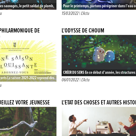
res sauvages, le petit soldat de plomb,
Pour le printemps, partons pérégriner dans l’eau 
oésie et encore mille personnages qui
dans le futur, à l’envers ou dans les airs, mais auss
tu
15/03/2022 |
L'Actu
dans…
PHILARMONIQUE DE
L’ODYSSÉ DE CHOUM
G
CRÉER DU SENS En ce début d’année, les structures
ncerts La saison 2021-2022 reprend dès
culturelles alsaciennes se sont donné le ton et
06/01/2022 |
L'Actu
avec une nouvelle programmation
tu
s’assument comme de…
élodieuse…
UEILLEZ VOTRE JEUNESSE
L’ÉTAT DES CHOSES ET AUTRES HISTO