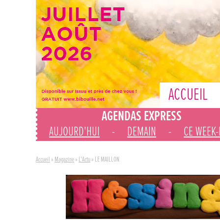
ACCUEIL
AGENDAS EXPRESS
AUJOURD'HUI
-
DEMAIN
-
CE WEEK
Accueil
»
Magazine
»
L'Actu
»
LE MAILLON