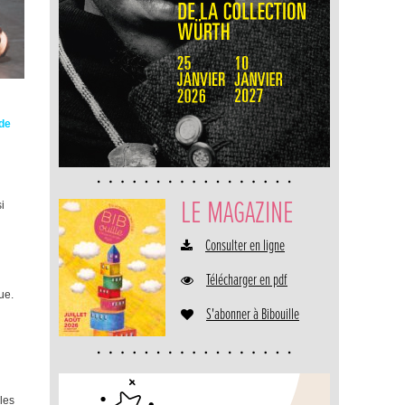
 de
LE MAGAZINE
i
Consulter en ligne
Télécharger en pdf
ue.
S'abonner à Bibouille
 les