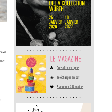
’exil
LE MAGAZINE
TAPS
Consulter en ligne
Télécharger en pdf
S'abonner à Bibouille
n