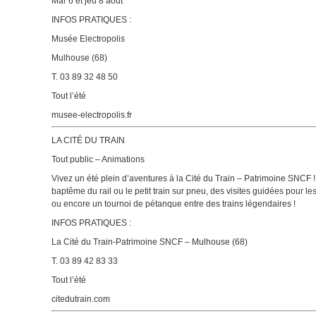
Mar 6 et jeu 8 août
INFOS PRATIQUES :
Musée Electropolis
Mulhouse (68)
T. 03 89 32 48 50
Tout l’été
musee-electropolis.fr
LA CITÉ DU TRAIN
Tout public – Animations
Vivez un été plein d’aventures à la Cité du Train – Patrimoine SNC
baptême du rail ou le petit train sur pneu, des visites guidées pour
ou encore un tournoi de pétanque entre des trains légendaires !
INFOS PRATIQUES :
La Cité du Train-Patrimoine SNCF – Mulhouse (68)
T. 03 89 42 83 33
Tout l’été
citedutrain.com