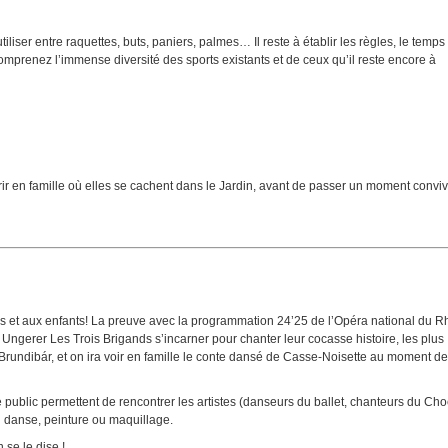
tiliser entre raquettes, buts, paniers, palmes… Il reste à établir les règles, le temps
Comprenez l’immense diversité des sports existants et de ceux qu’il reste encore à
ir en famille où elles se cachent dans le Jardin, avant de passer un moment conviv
os et aux enfants! La preuve avec la programmation 24’25 de l’Opéra national du Rh
ngerer Les Trois Brigands s’incarner pour chanter leur cocasse histoire, les plus
 Brundibár, et on ira voir en famille le conte dansé de Casse-Noisette au moment de
 public permettent de rencontrer les artistes (danseurs du ballet, chanteurs du Cho
ou danse, peinture ou maquillage.
 se le dise !