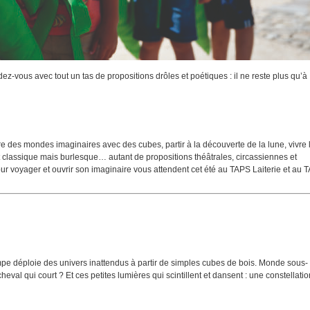
dez-vous avec tout un tas de propositions drôles et poétiques : il ne reste plus qu’à
ire des mondes imaginaires avec des cubes, partir à la découverte de la lune, vivre l
let classique mais burlesque… autant de propositions théâtrales, circassiennes et
our voyager et ouvrir son imaginaire vous attendent cet été au TAPS Laiterie et au 
ampe déploie des univers inattendus à partir de simples cubes de bois. Monde sous-
val qui court ? Et ces petites lumières qui scintillent et dansent : une constellatio