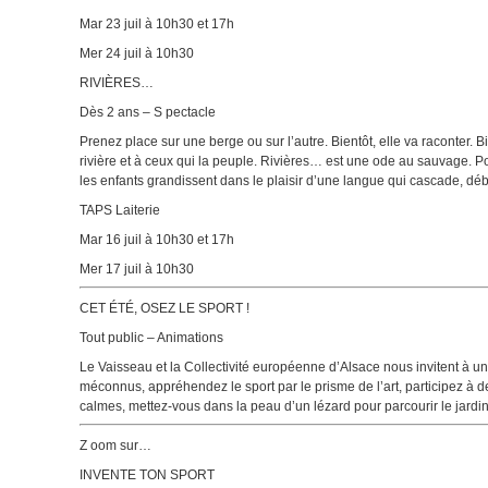
Mar 23 juil à 10h30 et 17h
Mer 24 juil à 10h30
RIVIÈRES…
Dès 2 ans – S pectacle
Prenez place sur une berge ou sur l’autre. Bientôt, elle va raconter. 
rivière et à ceux qui la peuple. Rivières… est une ode au sauvage. Po
les enfants grandissent dans le plaisir d’une langue qui cascade, dé
TAPS Laiterie
Mar 16 juil à 10h30 et 17h
Mer 17 juil à 10h30
CET ÉTÉ, OSEZ LE SPORT !
Tout public – Animations
Le Vaisseau et la Collectivité européenne d’Alsace nous invitent à un 
méconnus, appréhendez le sport par le prisme de l’art, participez à d
calmes, mettez-vous dans la peau d’un lézard pour parcourir le jardin 
Z oom sur…
INVENTE TON SPORT