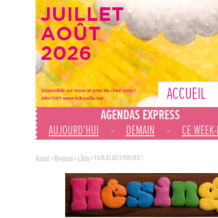
ACCUEIL
AGENDAS EXPRESS
AUJOURD'HUI
-
DEMAIN
-
CE WEEK
Accueil
»
Magazine
»
L'Actu
»
Y A PLUS QU’À PIOCHER !