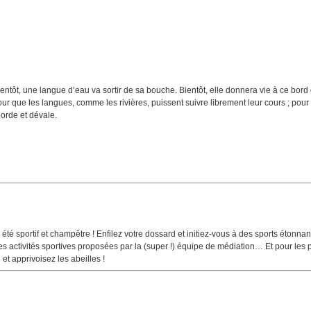
Bientôt, une langue d’eau va sortir de sa bouche. Bientôt, elle donnera vie à ce bord
ur que les langues, comme les rivières, puissent suivre librement leur cours ; pour
borde et dévale.
été sportif et champêtre ! Enfilez votre dossard et initiez-vous à des sports étonnan
es activités sportives proposées par la (super !) équipe de médiation… Et pour les 
et apprivoisez les abeilles !