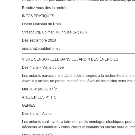
Rendez-vous dès la rentrée !
INFOS PRATIQUES :
Opéra National du Rhin
Strasbourg, Colmar, Mulhouse (67) (68)
Dès septembre 2024
operanationaldurhin.eu
VISITE SENSORIELLE DANS LE JARDIN DES ÉNERGIES
Dès 4 ans – Visite guidée
Les enfants parcourent le Jardin des énergies à la recherche d’une pla
Avant d’y arriver, un parcours basé sur l’éveil de leurs cinq sens les i
Mar 20 et jeu 22 août
ATELIER LES P’TITS
GÉNIES
Dès 7 ans – Atelier
Les enfants sont invités à faire des petits montages électriques pour
découvrir les matériaux conducteurs et isolants ou encore faire du m