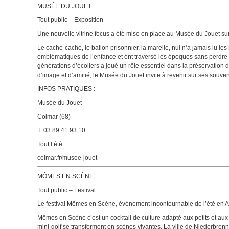
MUSÉE DU JOUET
Tout public – Exposition
Une nouvelle vitrine focus a été mise en place au Musée du Jouet sur 
Le cache-cache, le ballon prisonnier, la marelle, nul n’a jamais lu le
emblématiques de l’enfance et ont traversé les époques sans perdre d
générations d’écoliers a joué un rôle essentiel dans la préservation de 
d’image et d’amitié, le Musée du Jouet invite à revenir sur ses souven
INFOS PRATIQUES :
Musée du Jouet
Colmar (68)
T. 03 89 41 93 10
Tout l’été
colmar.fr/musee-jouet
MÔMES EN SCÈNE
Tout public – Festival
Le festival Mômes en Scène, événement incontournable de l’été en Al
Mômes en Scène c’est un cocktail de culture adapté aux petits et aux 
mini-golf se transforment en scènes vivantes. La ville de Niederbron