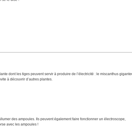
nte dont les tiges peuvent servir à produire de l’électricité : le miscanthus gigante
nvite à découvrir d’autres plantes.
 allumer des ampoules. Ils peuvent également faire fonctionner un électroscope,
orse avec les ampoules !