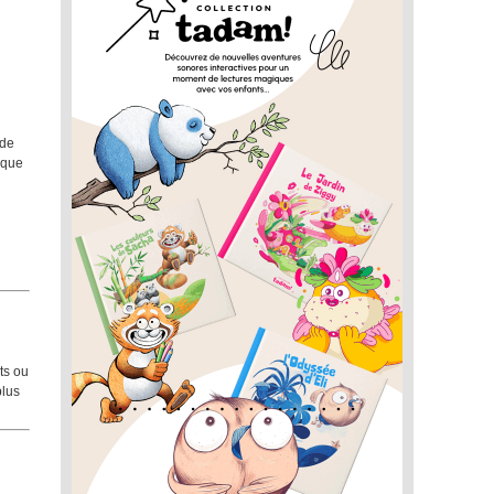
 de
 que
ts ou
plus