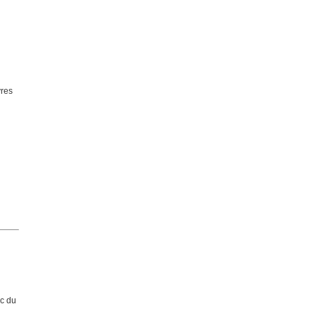
vres
rc du