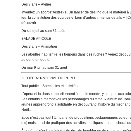
Dès 7 ans – Atelier
Inventez un sport et testez-le. Un lancer de dés indique le matériel à u
jeu, la constitution des équipes et bien d’autres « menus détails » ! 
découvrir…
Du sam juil au sam 31 août
BALADE APICOLE
Dès 3 ans – Animation
Les abeilles habitent-elles toujours dans des ruches ? Venez découvr
autour d’un goûter !
Du mar 9 juil au sam 31 août
À L’OPÉRA NATIONAL DU RHIN !
Tout public – Spectacles et activités
L’opéra et la danse appartiennent à tout le monde, y compris aux ad
Les enfants aimeront voir les personnages du fameux album de Tomi U
jeunes apprendront la solidarité en découvrant l’histoire du méchant
Noël…
Et ce n’est pas tout ! Un panel de propositions pédagogiques et jeune
etc) mais aussi de pratiquer des activités artistiques – chant choral 
À l’opéra il n’est pas interdit de rire, de trembler ou de s’amuser, qu’on