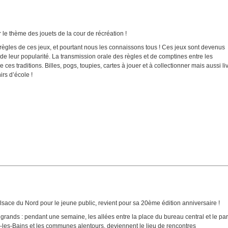
le thème des jouets de la cour de récréation !
s règles de ces jeux, et pourtant nous les connaissons tous ! Ces jeux sont devenus
e leur popularité. La transmission orale des règles et de comptines entre les
ces traditions. Billes, pogs, toupies, cartes à jouer et à collectionner mais aussi li
irs d’école !
sace du Nord pour le jeune public, revient pour sa 20ème édition anniversaire !
grands : pendant une semaine, les allées entre la place du bureau central et le pa
n-les-Bains et les communes alentours, deviennent le lieu de rencontres