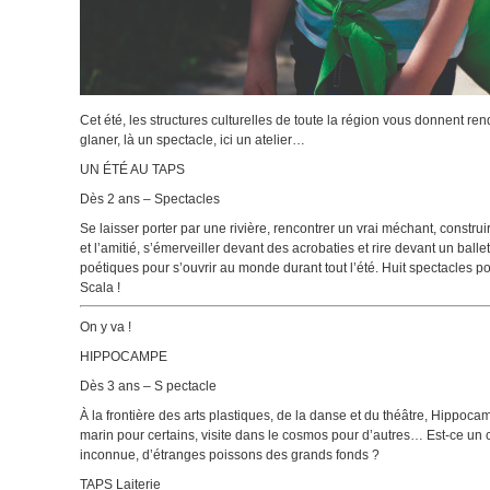
Cet été, les structures culturelles de toute la région vous donnent ren
glaner, là un spectacle, ici un atelier…
UN ÉTÉ AU TAPS
Dès 2 ans – Spectacles
Se laisser porter par une rivière, rencontrer un vrai méchant, constru
et l’amitié, s’émerveiller devant des acrobaties et rire devant un bal
poétiques pour s’ouvrir au monde durant tout l’été. Huit spectacles p
Scala !
On y va !
HIPPOCAMPE
Dès 3 ans – S pectacle
À la frontière des arts plastiques, de la danse et du théâtre, Hippoc
marin pour certains, visite dans le cosmos pour d’autres… Est-ce un che
inconnue, d’étranges poissons des grands fonds ?
TAPS Laiterie