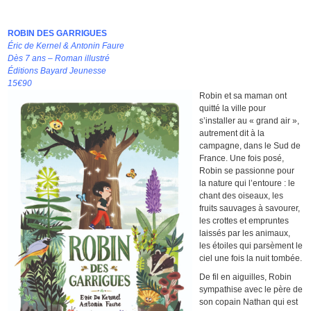
ROBIN DES GARRIGUES
Éric de Kernel & Antonin Faure
Dès 7 ans – Roman illustré
Éditions Bayard Jeunesse
15€90
Robin et sa maman ont
quitté la ville pour
s’installer au « grand air »,
autrement dit à la
campagne, dans le Sud de
France. Une fois posé,
Robin se passionne pour
la nature qui l’entoure : le
chant des oiseaux, les
fruits sauvages à savourer,
les crottes et empruntes
laissés par les animaux,
les étoiles qui parsèment le
ciel une fois la nuit tombée.
De fil en aiguilles, Robin
sympathise avec le père de
son copain Nathan qui est