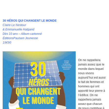
30 HÉROS QUI CHANGENT LE MONDE
Claire Le Nestour
& Emmanuelle Halgand
Dès 10 ans – Album cartonné
ÉditionsPaulsen Jeunesse
19€90
On ne rappellera
jamais assez que le
monde dans lequel
nous vivons
aujourd’hui est aussi
le fait de femmes et
hommes qui ont
apporté leur pierre à
l’édifice. On ne
rappellera jamais
assez que chacun
de nous contribue à