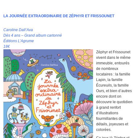
LA JOURNÉE EXTRAORDINAIRE DE ZÉPHYR ET FRISSOUNET
Caroline Dall’Ava
Dès 4 ans – Grand album cartonné
Éditions L’Agrume
18€
Zéphyr et Frissounet
vivent dans le même
immeuble, entourés
de nombreux
locataires : la famille
Lapin, la famille
Écureuils, la famille
Ours, et bien d’autres
encore dont on
découvre le quotidien
à grand renfort
d’illustrations
fourmillantes de
détails, joyeuses et
colorées.
Ce jour-là Zéphyr et