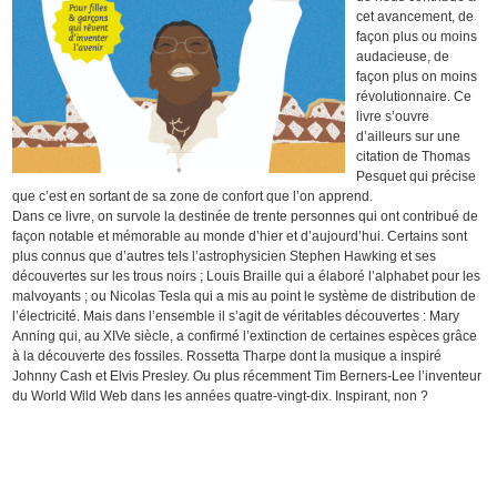
cet avancement, de
façon plus ou moins
audacieuse, de
façon plus on moins
révolutionnaire. Ce
livre s’ouvre
d’ailleurs sur une
citation de Thomas
Pesquet qui précise
que c’est en sortant de sa zone de confort que l’on apprend.
Dans ce livre, on survole la destinée de trente personnes qui ont contribué de
façon notable et mémorable au monde d’hier et d’aujourd’hui. Certains sont
plus connus que d’autres tels l’astrophysicien Stephen Hawking et ses
découvertes sur les trous noirs ; Louis Braille qui a élaboré l’alphabet pour les
malvoyants ; ou Nicolas Tesla qui a mis au point le système de distribution de
l’électricité. Mais dans l’ensemble il s’agit de véritables découvertes : Mary
Anning qui, au XIVe siècle, a confirmé l’extinction de certaines espèces grâce
à la découverte des fossiles. Rossetta Tharpe dont la musique a inspiré
Johnny Cash et Elvis Presley. Ou plus récemment Tim Berners-Lee l’inventeur
du World Wild Web dans les années quatre-vingt-dix. Inspirant, non ?