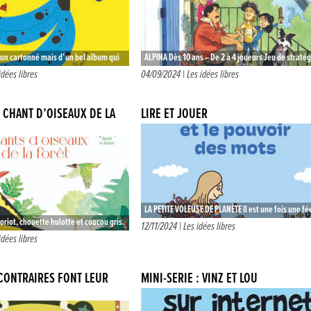
d’un cartonné mais d’un bel album qui
ALPINA Dès 10 ans – De 2 à 4 joueurs Jeu de straté
les couleurs et les objets, animaux…
Éditions HELVETIQ 17€90 Notons d’abord qu’Alpina
idées libres
04/09/2024 |
Les idées libres
CHANT D’OISEAUX DE LA
LIRE ET JOUER
LA PETITE VOLEUSE DE PLANÈTE Il est une fois une fé
loriot, chouette hulotte et coucou gris.
Une fée qui s’ennuie parce que les humains ne…
12/11/2024 |
Les idées libres
nistes de ce livre musical enchanteur.
idées libres
le page…
 CONTRAIRES FONT LEUR
MINI-SÉRIE : VINZ ET LOU