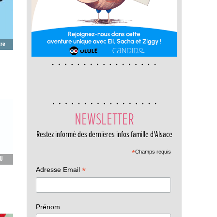
tre
ns…
NEWSLETTER
Restez informé des dernières infos famille d'Alsace
*
Champs requis
DU
*
Adresse Email
Prénom