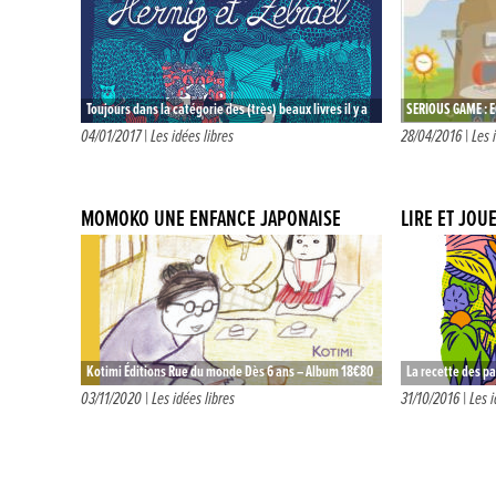
Toujours dans la catégorie des (très) beaux livres il y a
SERIOUS GAME : E
ce roman au format album magnifiquement illustré. Un
en rapport avec l
04/01/2017 |
Les idées libres
28/04/2016 |
Les 
récit…
enfants…
MOMOKO UNE ENFANCE JAPONAISE
LIRE ET JOU
Kotimi Éditions Rue du monde Dès 6 ans – Album 18€80
La recette des p
Soyez les bienvenu.e.s dans le quotidien de la petite…
Faucompré Dès 5
03/11/2020 |
Les idées libres
31/10/2016 |
Les i
cette heureuse c