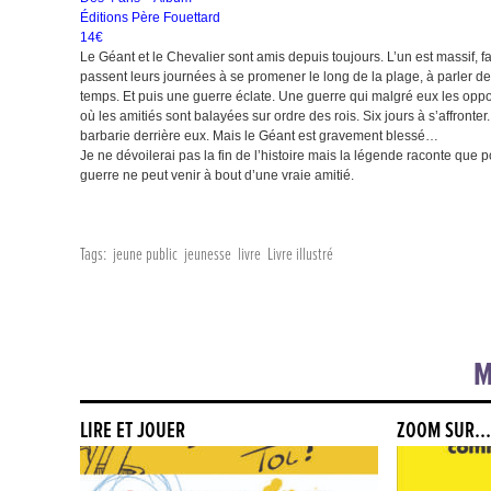
Éditions Père Fouettard
14€
Le Géant et le Chevalier sont amis depuis toujours. L’un est massif, f
passent leurs journées à se promener le long de la plage, à parler de 
temps. Et puis une guerre éclate. Une guerre qui malgré eux les oppos
où les amitiés sont balayées sur ordre des rois. Six jours à s’affront
barbarie derrière eux. Mais le Géant est gravement blessé…
Je ne dévoilerai pas la fin de l’histoire mais la légende raconte que 
guerre ne peut venir à bout d’une vraie amitié.
Tags:
jeune public
jeunesse
livre
Livre illustré
M
LIRE ET JOUER
ZOOM SUR…