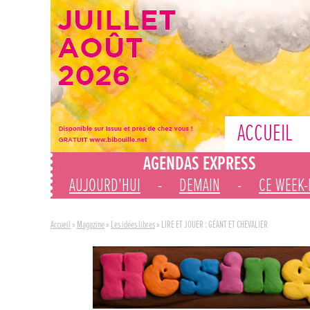
ACCUEIL
AGENDAS EXPRESS
AUJOURD'HUI
-
DEMAIN
-
CE WEEK
Accueil
»
Magazine
»
Les idées libres
»
LIRE ET JOUER : GÉANT ET CHEVALIER