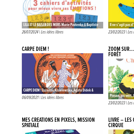
LILA ET LE BAISER DES MERS Marie Pavlenko & Baptiste
Il ne s’agit pas 
Puaud Dès 6 ans – Album Éditions Glénat Jeunesse
met à l’honneur 
26/07/2024 |
Les idées libres
23/02/2023 |
Les 
15€90…
CARPE DIEM !
ZOOM SUR… 
FORÊT
CARPE DIEM ! Zuzanna Kisielewska, Agata Didek &
Pinson, pic-vert, 
Malgorzata Nowak Dès 9 ans – (ravissant) Livre
06/09/2021 |
Les idées libres
Voici les protago
23/02/2023 |
Les 
documentaire Éditions La Martinière…
Sur chaque doub
MES CRÉATIONS EN PIXELS, MISSION
LIVRE – LES
SPATIALE
CIRQUE