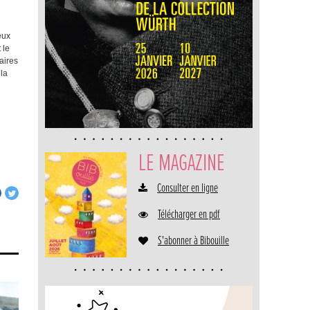
eux
 le
aires
 la
LE MAGAZINE
Consulter en ligne
Télécharger en pdf
S'abonner à Bibouille