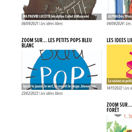
MA PAUVRE LUCETTE Géraldine Collet & Maureen
ALPINA Dès 10 ans
Poignonec Dès 5 ans -Album Éditions Glénat Jeunesse
Éditions HELVET
06/09/2021 |
Les idées libres
04/09/2024 |
Les 
12€ « Il y a ceux…
ZOOM SUR… LES PETITS POPS BLEU
LES IDÉES L
BLANC
La saison se prêt
Après le jaune, le vert, le rose et le rouge, bienvenue
dans la lecture po
14/11/2022 |
Les i
aux deux petits derniers de la collection : le…
23/02/2023 |
Les idées libres
livres…
ZOOM SUR… 
FORÊT