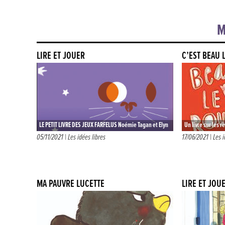
M
LIRE ET JOUER
C’EST BEAU 
LE PETIT LIVRE DES JEUX FARFELUS Noémie Tagan et Elyn
Un livre sur les 
…
les rues. Et qui p
05/11/2021 |
Les idées libres
17/06/2021 |
Les i
MA PAUVRE LUCETTE
LIRE ET JOU