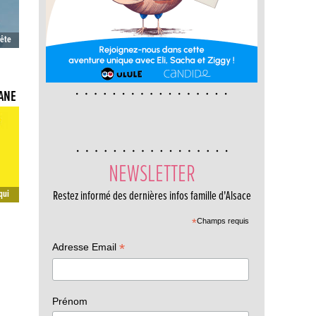
mpête
ANE
NEWSLETTER
qui
Restez informé des dernières infos famille d'Alsace
ux…
*
Champs requis
*
Adresse Email
Prénom