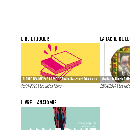
LIRE ET JOUER
LA TACHE DE L
ALFRED N’AIME PAS LA MODE André Bouchard Dès 4 ans
Marion le Hir de Fall
– Album ÉditionsSeuil Jeunesse 14€90 Alfred le mouton
Roman – Editions Ki
10/01/2023 |
Les idées libres
28/04/2016 |
Les idée
n’aime pas…
LIVRE – ANATOMIE