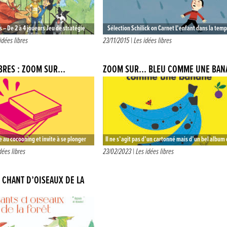
 – De 2 à 4 joueurs Jeu de stratégie
Sélection Schilick on Carnet L’enfant dans la te
IQ 17€90 Notons d’abord qu’Alpina est…
Laurent Moreau Dés 4 an – Album Editions du
idées libres
23/11/2015 |
Les idées libres
Rouergue…
IBRES : ZOOM SUR…
ZOOM SUR… BLEU COMME UNE BAN
e au cocooning et invite à se plonger
Il ne s’agit pas d’un cartonné mais d’un bel album 
ur s’évader. Petite sélection de
met à l’honneur les couleurs et les objets, anima
dées libres
23/02/2023 |
Les idées libres
CHANT D’OISEAUX DE LA