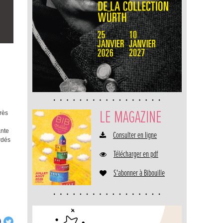
LE MAGAZINE
rès
ante
Consulter en ligne
dés
Télécharger en pdf
S'abonner à Bibouille