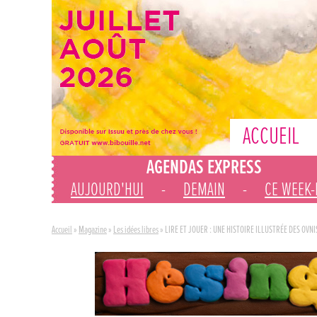
ACCUEIL
AGENDAS EXPRESS
AUJOURD'HUI
-
DEMAIN
-
CE WEEK
Accueil
»
Magazine
»
Les idées libres
»
LIRE ET JOUER : UNE HISTOIRE ILLUSTRÉE DES OVNI