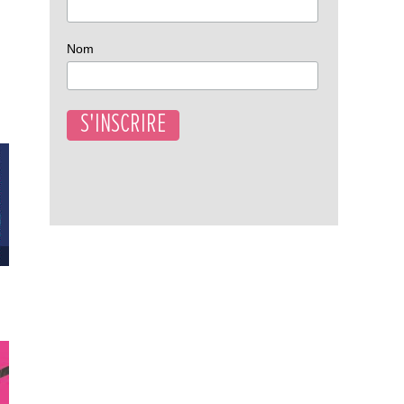
Nom
n