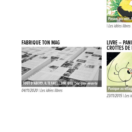
Pinson, pic-vert, 
Voici les protago
|
Les idées libres
Sur chaque doub
FABRIQUE TON MAG
LIVRE – PAN
CROTTES DE
TOUT D’ABORD, IL TE FAUT… UNE IDÉE ! Sur quoi veux-tu
Panique au villa
faire ton magazine ? De quoi as-tu envie de…
04/11/2020 |
Les idées libres
Dès 3 ans – Albu
23/11/2015 |
Les i
village…