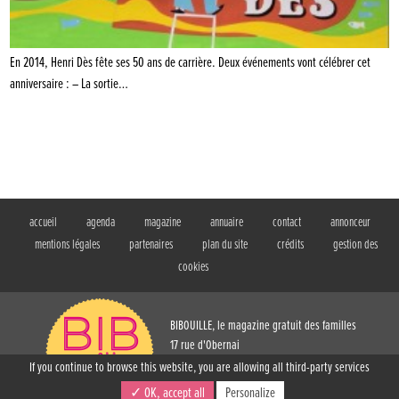
En 2014, Henri Dès fête ses 50 ans de carrière. Deux événements vont célébrer cet
anniversaire : – La sortie…
accueil
agenda
magazine
annuaire
contact
annonceur
mentions légales
partenaires
plan du site
crédits
gestion des
cookies
BIBOUILLE, le magazine gratuit des familles
17 rue d'Obernai
Strasbourg (67)
If you continue to browse this website, you are allowing all third-party services
T. 03 88 61 73 54
✓ OK, accept all
Personalize