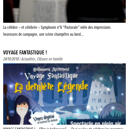
La célèbre – et célébrée – Symphonie n°6 “Pastorale” mêle des impressions
heureuses de campagne, une scène champêtre au bord…
VOYAGE FANTASTIQUE !
24/10/2018 |
Actualités
,
L'Alsace en famille