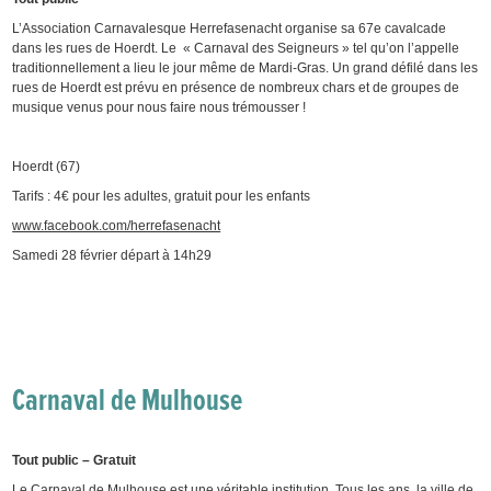
L’Association Carnavalesque Herrefasenacht organise sa 67
e
cavalcade
dans les rues de Hoerdt. Le « Carnaval des Seigneurs » tel qu’on l’appelle
traditionnellement a lieu le jour même de Mardi-Gras. Un grand défilé dans les
rues de Hoerdt est prévu en présence de nombreux chars et de groupes de
musique venus pour nous faire nous trémousser !
Hoerdt (67)
Tarifs : 4€ pour les adultes, gratuit pour les enfants
www.facebook.com/herrefasenacht
Samedi 28 février départ à 14h29
Carnaval de Mulhouse
Tout public – Gratuit
Le Carnaval de Mulhouse est une véritable institution. Tous les ans, la ville de