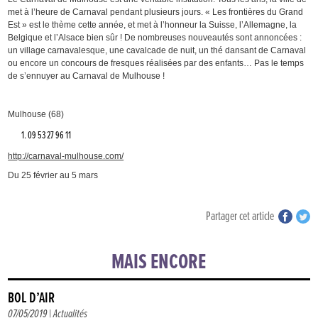
met à l’heure de Carnaval pendant plusieurs jours. « Les frontières du Grand
Est » est le thème cette année, et met à l’honneur la Suisse, l’Allemagne, la
Belgique et l’Alsace bien sûr ! De nombreuses nouveautés sont annoncées :
un village carnavalesque, une cavalcade de nuit, un thé dansant de Carnaval
ou encore un concours de fresques réalisées par des enfants… Pas le temps
de s’ennuyer au Carnaval de Mulhouse !
Mulhouse (68)
09 53 27 96 11
http://carnaval-mulhouse.com/
Du 25 février au 5 mars
Partager cet article
MAIS ENCORE
BOL D’AIR
07/05/2019 |
Actualités