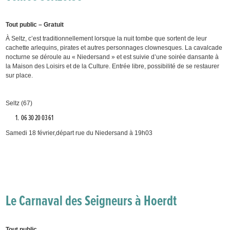
Tout public – Gratuit
À Seltz, c’est traditionnellement lorsque la nuit tombe que sortent de leur
cachette arlequins, pirates et autres personnages clownesques. La cavalcade
nocturne se déroule au « Niedersand » et est suivie d’une soirée dansante à
la Maison des Loisirs et de la Culture. Entrée libre, possibilité de se restaurer
sur place.
Seltz (67)
06 30 20 03 61
Samedi 18 février,départ rue du Niedersand à 19h03
Le Carnaval des Seigneurs à Hoerdt
Tout public