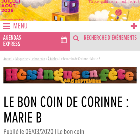
MENU
AGENDAS
RECHERCHE D'ÉVÉNEMENTS
EXPRESS
Accueil
»
Magazine
»
Le bon coin
»
À table
»
Le bon coin de Corinne : Marie B
LE BON COIN DE CORINNE :
MARIE B
Publié le 06/03/2020 |
Le bon coin