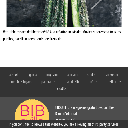
Véritable espace de liberté dédié à la création musicale, Musica s’adresse à tous les
publics, avertis ou débutants, désireux de…
accueil
agenda
magazine
annuaire
contact
annonceur
mentions légales
partenaires
plan du site
crédits
gestion des
cookies
BIBOUILLE, le magazine gratuit des familles
17 rue d'Obernai
Strasbourg (67)
If you continue to browse this website, you are allowing all third-party services
T. 03 88 61 73 54