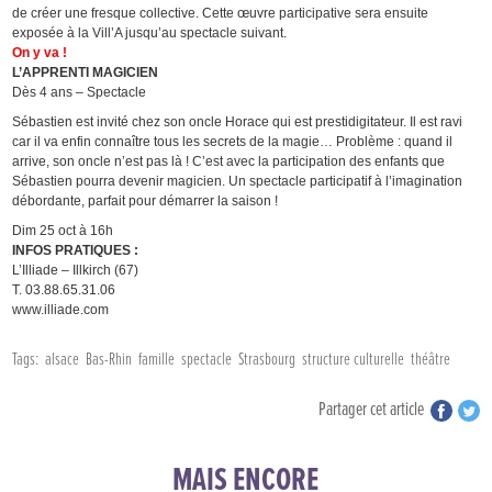
de créer une fresque collective. Cette œuvre participative sera ensuite
exposée à la Vill’A jusqu’au spectacle suivant.
On y va !
L’APPRENTI MAGICIEN
Dès 4 ans – Spectacle
Sébastien est invité chez son oncle Horace qui est prestidigitateur. Il est ravi
car il va enfin connaître tous les secrets de la magie… Problème : quand il
arrive, son oncle n’est pas là ! C’est avec la participation des enfants que
Sébastien pourra devenir magicien. Un spectacle participatif à l’imagination
débordante, parfait pour démarrer la saison !
Dim 25 oct à 16h
INFOS PRATIQUES :
L’Illiade – Illkirch (67)
T. 03.88.65.31.06
www.illiade.com
Tags:
alsace
Bas-Rhin
famille
spectacle
Strasbourg
structure culturelle
théâtre
Partager cet article
MAIS ENCORE