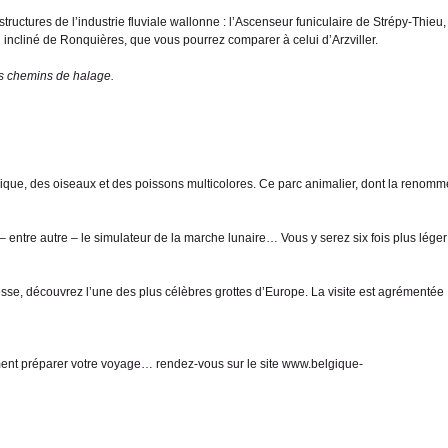
ructures de l’industrie fluviale wallonne : l’Ascenseur funiculaire de Strépy-Thieu,
 incliné de Ronquières, que vous pourrez comparer à celui d’Arzviller.
les chemins de halage.
ique, des oiseaux et des poissons multicolores. Ce parc animalier, dont la renom
– entre autre – le simulateur de la marche lunaire… Vous y serez six fois plus lége
esse, découvrez l’une des plus célèbres grottes d’Europe. La visite est agrémentée
mment préparer votre voyage… rendez-vous sur le site www.belgique-