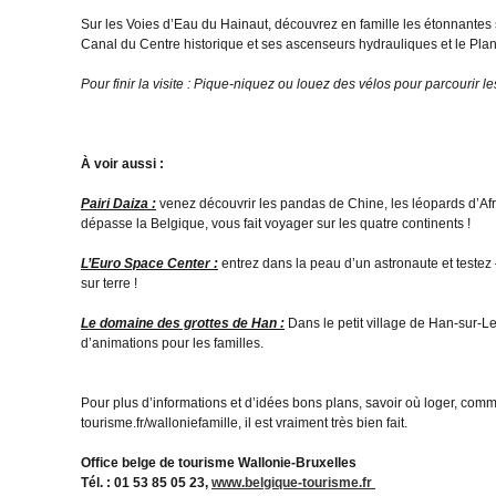
Sur les Voies d’Eau du Hainaut, découvrez en famille les étonnantes st
Canal du Centre historique et ses ascenseurs hydrauliques et le Plan
Pour finir la visite : Pique-niquez ou louez des vélos pour parcourir 
À voir aussi :
Pairi Daiza :
venez découvrir les pandas de Chine, les léopards d’Afr
dépasse la Belgique, vous fait voyager sur les quatre continents !
L’Euro Space Center :
entrez dans la peau d’un astronaute et testez 
sur terre !
Le domaine des grottes de Han :
Dans le petit village de Han-sur-L
d’animations pour les familles.
Pour plus d’informations et d’idées bons plans, savoir où loger, co
tourisme.fr/walloniefamille, il est vraiment très bien fait.
Office belge de tourisme Wallonie-Bruxelles
Tél. : 01 53 85 05 23,
www.belgique-tourisme.fr