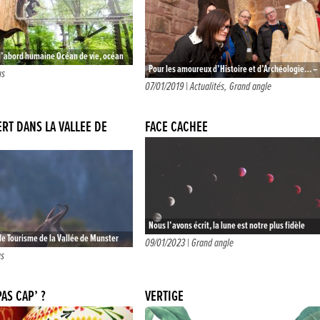
 d’abord humaine Océan de vie, océan
Pour les amoureux d’Histoire et d’Archéologie… –
re est d’abord humaine Cris de temps
us
Accompagnés d’adultes – Le Haut-Koenigsbourg o
07/01/2019 |
Actualités
,
Grand angle
es…
les portes de sa forteresse pour une…
ERT DANS LA VALLÉE DE
FACE CACHÉE
Nous l’avons écrit, la lune est notre plus fidèle
 de Tourisme de la Vallée de Munster
compagne durant le long hiver alsacien. « J’aime
09/01/2023 |
Grand angle
programme de sorties d’exception,
us
penser que la…
nçues pour…
AS CAP’ ?
VERTIGE