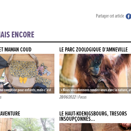
Partager cet article
AIS ENCORE
 ET MAMAN COUD
LE PARC ZOOLOGIQUE D’AMNÉVILLE
une comptine pour enfants, mais c’est
« Nous vous donnons rendez-vous avec la nature, a
e pour les grandes… Certes on y trouve
la vie, car il y a tant à découvrir. » Albane…
s
28/06/2022 |
Focus
L’AVENTURE
LE HAUT-KOENIGSBOURG, TRÉSORS
INSOUPÇONNÉS…