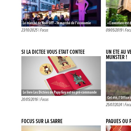
Le marché de Noël OFF – le marché de l’économie
« L’aventure est
sociale et solidaire – fête ses 10 ans cette année…
de paix L’aventu
23/10/2025 |
Focus
09/05/2019 |
Foc
passé aux lisièr
SI LA DICTÉE VOUS ÉTAIT CONTÉE
UN ÉTÉ AU V
MUNSTER !
Le livre Les Dictées de Papy Guy est en pré-commande
Cet été, l’Office
en renvoyant le coupon disponible ici (cliquez !) Un
20/05/2016 |
Focus
vous propose un 
25/07/2024 |
Foc
objet original,…
spécialement co
FOCUS SUR LA SARRE
PÂQUES OU P