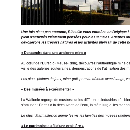
Une fois n’est pas coutume, Bibouille vous emmène en Belgique ! À
plein d’activités idéalement pensées pour les familles. Adeptes du
dévoilerons les trésors natures et les activités plein air de cette b
« Descendre dans une ancienne mine »
Au cœur de l’Euregio (Meuse-Rhin), découvrez l’authentique mine d
visite des galeries souterraines, démonstrations de l’utilisation des 
Les plus : plaines de jeux, mine-golf, parc de détente avec étangs, vo
« Des musées à expérimenter »
La Wallonie regorge de musées sur les différentes industries très bi
s’amusant. Partez à la découverte de l’eau, la métallurgie, les marion
Le plus : Marmaille&co anime les visites familles des musées (atelie
« Le patrimoine au fil d’une croisière »