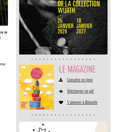
re le
s
mme :
LE MAGAZINE
Consulter en ligne
Télécharger en pdf
S'abonner à Bibouille