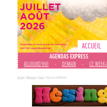
ACCUEIL
AGENDAS EXPRESS
AUJOURD'HUI
-
DEMAIN
-
CE WEEK
Accueil
»
Magazine
»
Focus
»
Focus sur la Wallonie