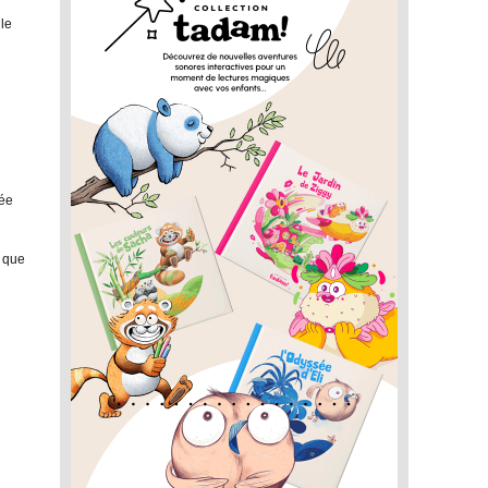
 le
mée
r que