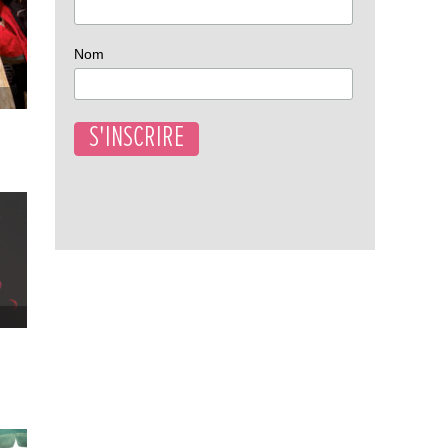
Nom
uvre