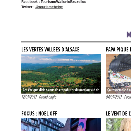
Facebook : TourismeWallonieBruxelles
Twitter :
@tourismebelge
M
LES VERTES VALLÉES D’ALSACE
PAPA PIQUE
Cet été que diriez-vous de crapahuter du nord au sud de
Ça ressemble à 
l’Alsace ? Vous renonceriez à des heures interminables
aussi une histoir
12/07/2017 |
Grand angle
04/07/2017 |
Focu
(c’est loin…
des…
FOCUS : NOËL OFF
LE VENT DE 