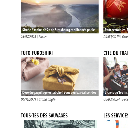
Située à moins de 2h de Strasbourg et sillonnée par le
Pour certain·es, 
cours d’eau éponyme, cette région offre un cadre
cherchait des oeu
15/07/2014 |
Focus
04/03/2019 |
Gra
naturel…
un gâteau en…
TUTO FUROSHIKI
CITÉ DU TRA
L’ère du gaspillage est abolie ! Vous voulez réaliser des
J’crois qu’les h
paquets cadeaux réussis ? Pour emballer de beaux
voyages en train,
05/11/2021 |
Grand angle
06/03/2024 |
Foc
habits, des…
parfois j’aimera
TOUS·TES DES SAUVAGES
LES SERVIC