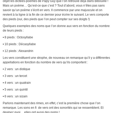
objet les dictées-poèmes de Papy Guy que l’on retrouve déjà dans Bibouille !
Mais un poème… Qu’est-ce que c’est ? Tout d’abord, vous n’êtes pas sans
savoir qu’un poème s’écrit en vers. Il commence par une majuscule et on
revient à la ligne à la fin de ce dernier pour écrire le suivant. Le vers comporte
des pieds (oui, des pieds que l’on peut compter sur ses doigts !)
Quelques exemples des noms que l’on donne aux vers en fonction du nombre
de leurs pieds :
• 8 pieds : Octosyllabe
• 10 pieds : Décasyllabe
• 12 pieds : Alexandrin
Les vers constituent une strophe, de nouveau on remarque qu’il y a différentes
appellations en fonction du nombre de vers qu’ils comportent :
• 2 vers : un distique
• 3 vers : un tercet
• 4 vers : un quatrain
• 5 vers : un quintil
• 6 vers : un sizain
Parlons maintenant des rimes, en effet, c’est la première chose que l’on
remarque. Les sons en fi de vers ont des sonorités qui se ressemblent. Et
devinez quoi… elles ont aussi des noms !