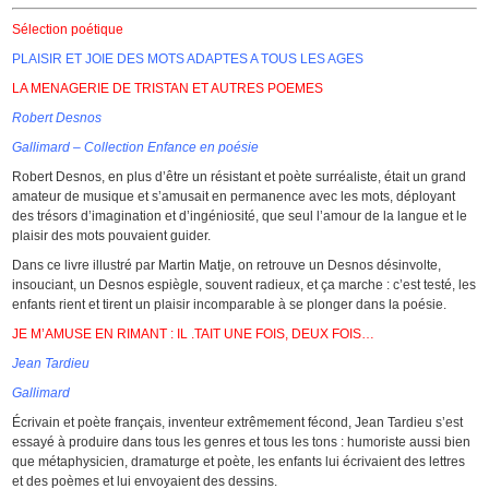
Sélection poétique
PLAISIR ET JOIE DES MOTS ADAPTES A TOUS LES AGES
LA MENAGERIE DE TRISTAN ET AUTRES POEMES
Robert Desnos
Gallimard – Collection Enfance en poésie
Robert Desnos, en plus d’être un résistant et poète surréaliste, était un grand
amateur de musique et s’amusait en permanence avec les mots, déployant
des trésors d’imagination et d’ingéniosité, que seul l’amour de la langue et le
plaisir des mots pouvaient guider.
Dans ce livre illustré par Martin Matje, on retrouve un Desnos désinvolte,
insouciant, un Desnos espiègle, souvent radieux, et ça marche : c’est testé, les
enfants rient et tirent un plaisir incomparable à se plonger dans la poésie.
JE M’AMUSE EN RIMANT : IL .TAIT UNE FOIS, DEUX FOIS…
Jean Tardieu
Gallimard
Écrivain et poète français, inventeur extrêmement fécond, Jean Tardieu s’est
essayé à produire dans tous les genres et tous les tons : humoriste aussi bien
que métaphysicien, dramaturge et poète, les enfants lui écrivaient des lettres
et des poèmes et lui envoyaient des dessins.