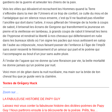
gardiens de la guerre et ameuter les chiens de la paix.
Vois les villes qui dévalent et recrachent les Hommes quand la Terre
s’effondre dans la mer de l’Univers et ce trop de confort, ce culte du mou et de
l’antalgique qui en silence nous enserre, c’est qu’il ne faudrait pas réveiller
l’ancêtre qui dort dans l’arbre, il nous giflerait de l’énergie de la honte à coups
de sabot, il briserait les écrans de Gorgone qui transforment la jeunesse en
pierre et la vieillesse en lambeau, à grands coups de rabot il limerait les liens
de l’hypnose et rendrait la liberté à nos chevaux qui déferleraient en ruée
dans les bureaux idiots où l’on signe les pactes qui nous avilissent en salop
de l’aube au crépuscule, nous faisant passer de l’enfance à l’âge de l’impôt
sans avoir ressenti le frémissement d’un amour qui part et le poème qui
l’accompagne au bout d’un jour sans autre pluie.
À l’instar de l’agave qui ne donne qu’une floraison par vie, ta belle mortalité
ne donne jamais qu’un poème par nuit.
Voici mon cri de gitan dans ta nuit nucléaire, ma main sur la bride de ton
cheval fou que je guide vers la clairière.
Textes de Grégory Huck
Zoom sur…
LA FABULEUSE HISTOIRE DE PAPY GUY
Laissez moi vous conter la fabuleuse histoire des dictées-poèmes de Papy
Guy ! Nous partirons ensuite à la découverte de la poésie. Prêts, feu…