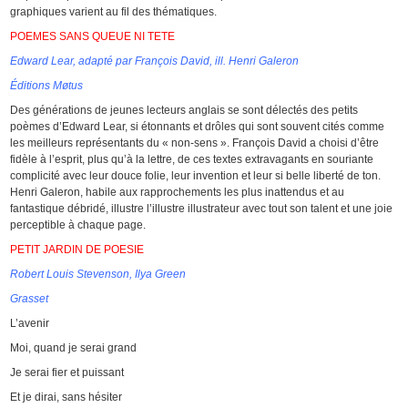
graphiques varient au fil des thématiques.
POEMES SANS QUEUE NI TETE
Edward Lear, adapté par François David, ill. Henri Galeron
Éditions Møtus
Des générations de jeunes lecteurs anglais se sont délectés des petits
poèmes d’Edward Lear, si étonnants et drôles qui sont souvent cités comme
les meilleurs représentants du « non-sens ». François David a choisi d’être
fidèle à l’esprit, plus qu’à la lettre, de ces textes extravagants en souriante
complicité avec leur douce folie, leur invention et leur si belle liberté de ton.
Henri Galeron, habile aux rapprochements les plus inattendus et au
fantastique débridé, illustre l’illustre illustrateur avec tout son talent et une joie
perceptible à chaque page.
PETIT JARDIN DE POESIE
Robert Louis Stevenson, Ilya Green
Grasset
L’avenir
Moi, quand je serai grand
Je serai fier et puissant
Et je dirai, sans hésiter