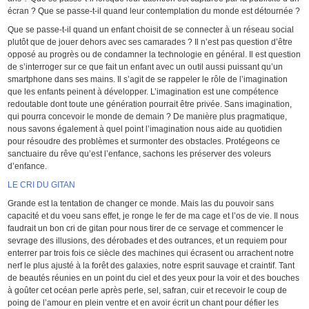
écran ? Que se passe-t-il quand leur contemplation du monde est détournée ?
Que se passe-t-il quand un enfant choisit de se connecter à un réseau social
plutôt que de jouer dehors avec ses camarades ? Il n’est pas question d’être
opposé au progrès ou de condamner la technologie en général. Il est question
de s’interroger sur ce que fait un enfant avec un outil aussi puissant qu’un
smartphone dans ses mains. Il s’agit de se rappeler le rôle de l’imagination
que les enfants peinent à développer. L’imagination est une compétence
redoutable dont toute une génération pourrait être privée. Sans imagination,
qui pourra concevoir le monde de demain ? De manière plus pragmatique,
nous savons également à quel point l’imagination nous aide au quotidien
pour résoudre des problèmes et surmonter des obstacles. Protégeons ce
sanctuaire du rêve qu’est l’enfance, sachons les préserver des voleurs
d’enfance.
LE CRI DU GITAN
Grande est la tentation de changer ce monde. Mais las du pouvoir sans
capacité et du voeu sans effet, je ronge le fer de ma cage et l’os de vie. Il nous
faudrait un bon cri de gitan pour nous tirer de ce servage et commencer le
sevrage des illusions, des dérobades et des outrances, et un requiem pour
enterrer par trois fois ce siècle des machines qui écrasent ou arrachent notre
nerf le plus ajusté à la forêt des galaxies, notre esprit sauvage et craintif. Tant
de beautés réunies en un point du ciel et des yeux pour la voir et des bouches
à goûter cet océan perle après perle, sel, safran, cuir et recevoir le coup de
poing de l’amour en plein ventre et en avoir écrit un chant pour défier les