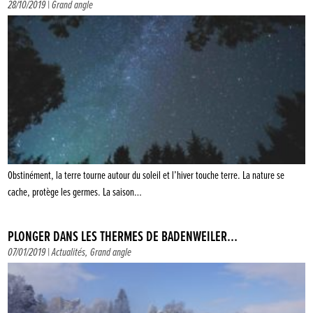
28/10/2019 |
Grand angle
Obstinément, la terre tourne autour du soleil et l’hiver touche terre. La nature se
cache, protège les germes. La saison…
PLONGER DANS LES THERMES DE BADENWEILER…
07/01/2019 |
Actualités
,
Grand angle