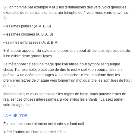
Si l’on nomme par exemple A et B les terminaisons des vers, voici quelques
exemples de rimes dans un quatrain (strophe de 4 vers, vous vous souvenez
?) :
• les rimes plates : (A, A, B, B)
• les rimes croisées (A, B, A, B)
• es rimes embrassées (A, B, B, A)
Enfin, pour apporter du style à une poésie, on peut utiliser des figures de style,
il en existe deux grands types :
La métaphore : c’est une mage que l’on utilise pour symboliser quelque
chose. Par exemple, plutôt que de dire le mot « ciel », on pourrait dire en
poésie : « un océan de nuages ». L’acrostiche : c’est un poème dont les
premières lettres de chaque vers forment un mot quand elles sont lues de haut
en bas.
Maintenant que vous connaissez les règles de base, vous pouvez tenter de
réaliser des choses intéressantes, à vos stylos les enfants ! Laissez parler
votre imagination !
LA MINE D’OR
Écume lumineuse blanche éclatante sur fond nuit
Irréel froufrou de l’eau en dentelle fluo