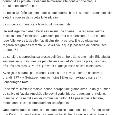
courant d’air projeta Katel dans la maisonnette dont la porte claqua
brutalement derrière elle.
La petite, sidérée, se demandait ce qui pourrait bien la sauver et comment elle
s’était retrouvée dans cette folle situation.
La sorcière commença à faire bouillir sa marmite.
Un sortilège maintenait Katel assise sur une chaise. Elle regardait autour
d’elle tout en réfléchissant. Comment pourrait-elle s’en sortir ? Elle eut une
idée folle. Après tout, elle n’avait plus rien à perdre. Elle ouvrit sa main,
regarda ses graines et tenta : « Savez-vous que je possède de délicieuses
graines ? »
La sorcière s’approcha, sa grosse cuillère en bois dans une main. Elle ajusta
ses lunettes sur son nez, se pencha en avant et s’approcha près, très près,
très très très près. « Peuh ! Que veux-tu que je fasse de ces miniatures ?
Avec ça je n’aurais pas mangé ! Crois-tu que je vais attendre de les voir
grandir ??? » « Goûtez-en une au moins ! Elles sont extraordinaires ! »
l’encouragea Katel.
La sorcière, méfiante mais curieuse, attrapa une graine avec un doigt humide
de salive et l’avala. Aussitôt, elle devint verte, bleue, rouge, jaune, violette,
blanche. Puis se mit à enfler, comme un ballon. Elle passa par la fenêtre,
monta dans le ciel et brusquement, se dégonfla.
Une bourrasque l’emporta comme une feuille d’automne, loin, très loin, si loin
que Katel, qui l’avait suivie des yeux, ne la vit plus. La petite était sidérée. «