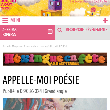
MENU
AGENDAS
RECHERCHE D'ÉVÉNEMENTS
EXPRESS
Accueil
»
Magazine
»
Grand angle
»
Focus
»
APPELLE-MOI POÉSIE
APPELLE-MOI POÉSIE
Publié le 06/03/2024 |
Grand angle