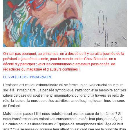
On sait pas pourquoi, au printemps, on a décidé qu’il y aurait la journée de la
poésieet la journée du conte, pour le monde entier. Chez Bibouille, on a
décidé d’y participer : voici les contributions d’amateurs passionnés, de
rédactrices du magazine et d’auteurs confirmés !
LES VOLEURS D’IMAGINAIRE
L’enfance est ce lieu extraordinaire où se forme un pouvoir crucial pour toute
société : l’imaginaire. La pensée symbolique, l’attention et la mémoire sont les
piliers de base qui soutiennent l’imagination, qui grandit à travers les jeux de
rôle, la lecture, la musique et les activités manuelles, impliquant tous les sens
de l’enfant.
Mais que se passe-t-il si nous réduisons cet espace sacré de l’enfance ? Si
nous transformons les enfants en consommateurs dès leur plus jeune âge ?
En cibles pour les investisseurs ? Équipés de smartphones dès l’âge de huit
ans ? Que se passe-t-il lorsque leur attention est capturée par la publicité d’un