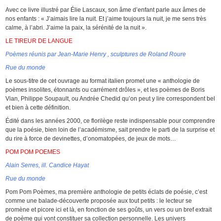
Avec ce livre illustré par Élie Lascaux, son âme d’enfant parle aux âmes de
nos enfants : « J’aimais lire la nuit. Et j’aime toujours la nuit, je me sens très
calme, à l’abri. J’aime la paix, la sérénité de la nuit ».
LE TIREUR DE LANGUE
Poèmes réunis par Jean-Marie Henry , sculptures de Roland Roure
Rue du monde
Le sous-titre de cet ouvrage au format italien promet une « anthologie de
poèmes insolites, étonnants ou carrément drôles », et les poèmes de Boris
Vian, Philippe Soupault, ou Andrée Chedid qu’on peut y lire correspondent bel
et bien à cette définition.
Édité dans les années 2000, ce florilège reste indispensable pour comprendre
que la poésie, bien loin de l’académisme, sait prendre le parti de la surprise et
du rire à force de devinettes, d’onomatopées, de jeux de mots…
POM POM POEMES
Alain Serres, ill. Candice Hayat
Rue du monde
Pom Pom Poèmes, ma première anthologie de petits éclats de poésie, c’est
comme une balade-découverte proposée aux tout petits : le lecteur se
promène et picore ici et là, en fonction de ses goûts, un vers ou un bref extrait
de poème qui vont constituer sa collection personnelle. Les univers