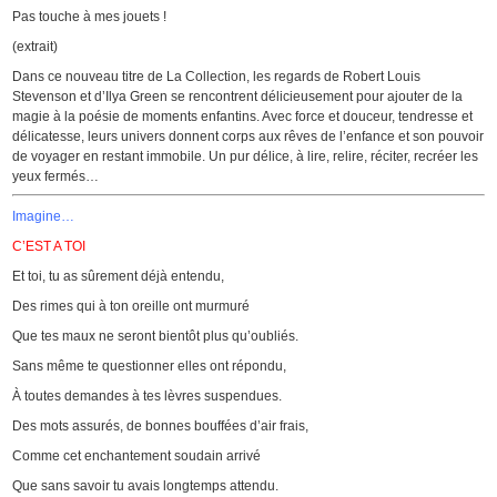
Pas touche à mes jouets !
(extrait)
Dans ce nouveau titre de La Collection, les regards de Robert Louis
Stevenson et d’Ilya Green se rencontrent délicieusement pour ajouter de la
magie à la poésie de moments enfantins. Avec force et douceur, tendresse et
délicatesse, leurs univers donnent corps aux rêves de l’enfance et son pouvoir
de voyager en restant immobile. Un pur délice, à lire, relire, réciter, recréer les
yeux fermés…
Imagine…
C’EST A TOI
Et toi, tu as sûrement déjà entendu,
Des rimes qui à ton oreille ont murmuré
Que tes maux ne seront bientôt plus qu’oubliés.
Sans même te questionner elles ont répondu,
À toutes demandes à tes lèvres suspendues.
Des mots assurés, de bonnes bouffées d’air frais,
Comme cet enchantement soudain arrivé
Que sans savoir tu avais longtemps attendu.