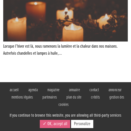
Lorsque l’hiver est là, nous ramenons la lumière et la chaleur dans nos maisons.
Autrefois chandelles et lampes à huile,…
accueil
agenda
magazine
annuaire
contact
annonceur
mentions légales
partenaires
plan du site
crédits
gestion des
cookies
If you continue to browse this website, you are allowing all third-party services
✓ OK, accept all
Personalize
BIBOUILLE, le magazine gratuit des familles
17 rue d'Obernai