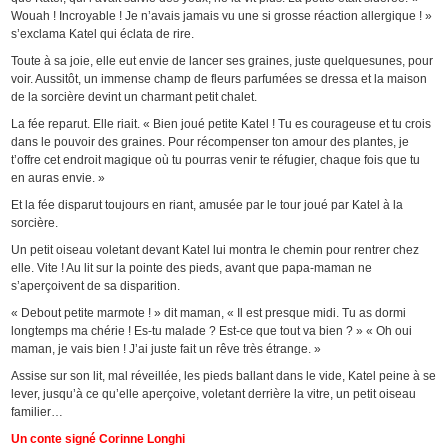
Wouah ! Incroyable ! Je n’avais jamais vu une si grosse réaction allergique ! »
s’exclama Katel qui éclata de rire.
Toute à sa joie, elle eut envie de lancer ses graines, juste quelquesunes, pour
voir. Aussitôt, un immense champ de fleurs parfumées se dressa et la maison
de la sorcière devint un charmant petit chalet.
La fée reparut. Elle riait. « Bien joué petite Katel ! Tu es courageuse et tu crois
dans le pouvoir des graines. Pour récompenser ton amour des plantes, je
t’offre cet endroit magique où tu pourras venir te réfugier, chaque fois que tu
en auras envie. »
Et la fée disparut toujours en riant, amusée par le tour joué par Katel à la
sorcière.
Un petit oiseau voletant devant Katel lui montra le chemin pour rentrer chez
elle. Vite ! Au lit sur la pointe des pieds, avant que papa-maman ne
s’aperçoivent de sa disparition.
« Debout petite marmote ! » dit maman, « Il est presque midi. Tu as dormi
longtemps ma chérie ! Es-tu malade ? Est-ce que tout va bien ? » « Oh oui
maman, je vais bien ! J’ai juste fait un rêve très étrange. »
Assise sur son lit, mal réveillée, les pieds ballant dans le vide, Katel peine à se
lever, jusqu’à ce qu’elle aperçoive, voletant derrière la vitre, un petit oiseau
familier…
Un conte signé Corinne Longhi