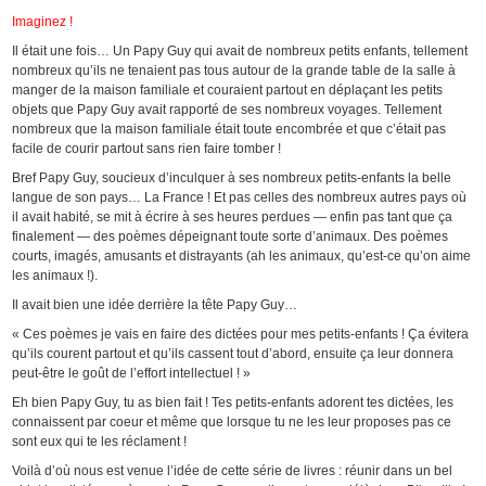
Imaginez !
Il était une fois… Un Papy Guy qui avait de nombreux petits enfants, tellement
nombreux qu’ils ne tenaient pas tous autour de la grande table de la salle à
manger de la maison familiale et couraient partout en déplaçant les petits
objets que Papy Guy avait rapporté de ses nombreux voyages. Tellement
nombreux que la maison familiale était toute encombrée et que c’était pas
facile de courir partout sans rien faire tomber !
Bref Papy Guy, soucieux d’inculquer à ses nombreux petits-enfants la belle
langue de son pays… La France ! Et pas celles des nombreux autres pays où
il avait habité, se mit à écrire à ses heures perdues — enfin pas tant que ça
finalement — des poèmes dépeignant toute sorte d’animaux. Des poèmes
courts, imagés, amusants et distrayants (ah les animaux, qu’est-ce qu’on aime
les animaux !).
Il avait bien une idée derrière la tête Papy Guy…
« Ces poèmes je vais en faire des dictées pour mes petits-enfants ! Ça évitera
qu’ils courent partout et qu’ils cassent tout d’abord, ensuite ça leur donnera
peut-être le goût de l’effort intellectuel ! »
Eh bien Papy Guy, tu as bien fait ! Tes petits-enfants adorent tes dictées, les
connaissent par coeur et même que lorsque tu ne les leur proposes pas ce
sont eux qui te les réclament !
Voilà d’où nous est venue l’idée de cette série de livres : réunir dans un bel