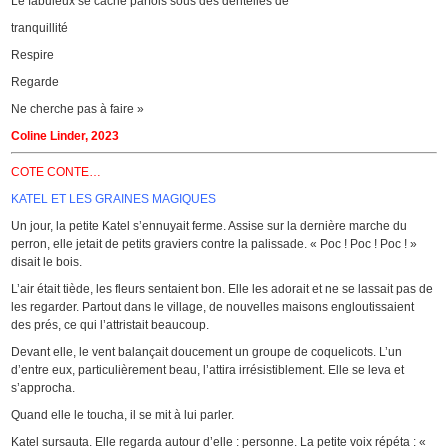
Le fabuleux se cache parfois sous des dentelles de
tranquillité
Respire
Regarde
Ne cherche pas à faire »
Coline Linder, 2023
COTE CONTE…
KATEL ET LES GRAINES MAGIQUES
Un jour, la petite Katel s’ennuyait ferme. Assise sur la dernière marche du
perron, elle jetait de petits graviers contre la palissade. « Poc ! Poc ! Poc ! »
disait le bois.
L’air était tiède, les fleurs sentaient bon. Elle les adorait et ne se lassait pas de
les regarder. Partout dans le village, de nouvelles maisons engloutissaient
des prés, ce qui l’attristait beaucoup.
Devant elle, le vent balançait doucement un groupe de coquelicots. L’un
d’entre eux, particulièrement beau, l’attira irrésistiblement. Elle se leva et
s’approcha.
Quand elle le toucha, il se mit à lui parler.
Katel sursauta. Elle regarda autour d’elle : personne. La petite voix répéta : «