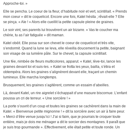
Approche-toi. »
Elle se pencha. Le coeur de la fleur, d’habitude noir et vert, scintillait. « Prends
mon coeur » dit le coquelicot. Encore une fois, Katel hésita ; rêvait-elle ? Elle
se pinça. « Aïe ! » Alors elle cueillit la petite capsule pleine de graines.
Le soir vint, ses parents lui trouvèrent un air bizarre. « Vas te coucher ma
chérie, tu as l’air fatiguée » dit maman.
Katel obéit. Elle posa sur son chevet le coeur de coquelicot et très vite,
s’endormit. Quand la lune se leva, elle réveilla doucement la petite, baignant
son visage de sa lumière pâle. Sur le chevet, la capsule scintillait.
Une fée, nimbée de fleurs multicolores, apparut. « Katel, lève-toi, lance les
graines devant toi et suis-les. » Katel se frotta les yeux, bailla, s’étira et
obtempéra. Alors les graines s’alignèrent devant elle, traçant un chemin
lumineux. Elle marcha longtemps.
Brusquement, les graines s’agitèrent, comme un essaim d’abeilles.
Là, devant Katel, un rire aigrelet s’échappait d’une masure biscornue. L’enfant
poussa un cri de terreur. « Une sorcière ! »
La porte s’ouvrit d’un coup et toutes les graines se cachèrent dans la main de
Katel. « Bienvenue petite mignonne ! » dit la sorcière avec un air à faire peur.
« Merci d’être venue jusqu’ici ! J’ai si faim, que je pourrais te croquer toute
entière, mais je dois me ménager a dit le sorcier des montagnes. Il paraît que
je suis trop gourmande ». Effectivement, elle était petite et toute ronde. Un