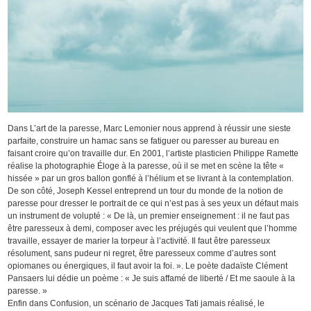
Dans L’art de la paresse, Marc Lemonier nous apprend à réussir une sieste
parfaite, construire un hamac sans se fatiguer ou paresser au bureau en
faisant croire qu’on travaille dur. En 2001, l’artiste plasticien Philippe Ramette
réalise la photographie Éloge à la paresse, où il se met en scène la tête «
hissée » par un gros ballon gonflé à l’hélium et se livrant à la contemplation.
De son côté, Joseph Kessel entreprend un tour du monde de la notion de
paresse pour dresser le portrait de ce qui n’est pas à ses yeux un défaut mais
un instrument de volupté : « De là, un premier enseignement : il ne faut pas
être paresseux à demi, composer avec les préjugés qui veulent que l’homme
travaille, essayer de marier la torpeur à l’activité. Il faut être paresseux
résolument, sans pudeur ni regret, être paresseux comme d’autres sont
opiomanes ou énergiques, il faut avoir la foi. ». Le poète dadaïste Clément
Pansaers lui dédie un poème : « Je suis affamé de liberté / Et me saoule à la
paresse. »
Enfin dans Confusion, un scénario de Jacques Tati jamais réalisé, le