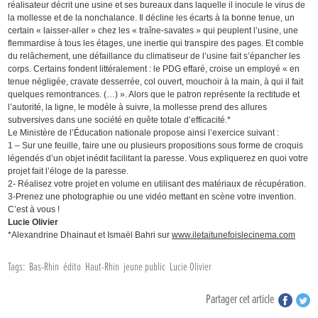
réalisateur décrit une usine et ses bureaux dans laquelle il inocule le virus de
la mollesse et de la nonchalance. Il décline les écarts à la bonne tenue, un
certain « laisser-aller » chez les « traîne-savates » qui peuplent l’usine, une
flemmardise à tous les étages, une inertie qui transpire des pages. Et comble
du relâchement, une défaillance du climatiseur de l’usine fait s’épancher les
corps. Certains fondent littéralement : le PDG effaré, croise un employé « en
tenue négligée, cravate desserrée, col ouvert, mouchoir à la main, à qui il fait
quelques remontrances. (…) ». Alors que le patron représente la rectitude et
l’autorité, la ligne, le modèle à suivre, la mollesse prend des allures
subversives dans une société en quête totale d’efficacité.*
Le Ministère de l’Éducation nationale propose ainsi l’exercice suivant :
1 – Sur une feuille, faire une ou plusieurs propositions sous forme de croquis
légendés d’un objet inédit facilitant la paresse. Vous expliquerez en quoi votre
projet fait l’éloge de la paresse.
2- Réalisez votre projet en volume en utilisant des matériaux de récupération.
3-Prenez une photographie ou une vidéo mettant en scène votre invention.
C’est à vous !
Lucie Olivier
*Alexandrine Dhainaut et Ismaël Bahri sur
www.iletaitunefoislecinema.com
Tags:
Bas-Rhin
édito
Haut-Rhin
jeune public
Lucie Olivier
Partager cet article