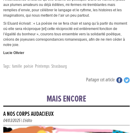
aux plumes amateurs ou déjà éditées, mi-fermes mi-tremblantes mais
remplies d’envie, pour célébrer le langage et le rythme, les histoires et les
imaginations, qui nous mettent de l’air un peu partout.
Si Eluard écrivait : « La poésie ne se fera chair et sang qu’à partir du moment
où elle sera réciproque [et] cette réciprocité est entièrement fonction de
l’égalité du bonheur », courons tous ensemble vers la solidarité poétique,
créons de joyeuses correspondances romanesques, afin de ne rien céder à
notre joie.
Lucie Olivier
Tags:
famille
poésie
Printemps
Strasbourg
Partager cet article
MAIS ENCORE
À NOS CORPS AUDACIEUX
04/03/2025 |
L'édito