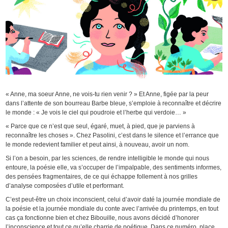
« Anne, ma soeur Anne, ne vois-tu rien venir ? » Et Anne, figée par la peur
dans l’attente de son bourreau Barbe bleue, s’emploie à reconnaître et décrire
le monde : « Je vois le ciel qui poudroie et l’herbe qui verdoie… »
« Parce que ce n’est que seul, égaré, muet, à pied, que je parviens à
reconnaître les choses ». Chez Pasolini, c’est dans le silence et l’errance que
le monde redevient familier et peut ainsi, à nouveau, avoir un nom.
Si l’on a besoin, par les sciences, de rendre intelligible le monde qui nous
entoure, la poésie elle, va s’occuper de l’impalpable, des sentiments informes,
des pensées fragmentaires, de ce qui échappe follement à nos grilles
d’analyse composées d’utile et performant.
C’est peut-être un choix inconscient, celui d’avoir daté la journée mondiale de
la poésie et la journée mondiale du conte avec l’arrivée du printemps, en tout
cas ça fonctionne bien et chez Bibouille, nous avons décidé d’honorer
l’inconscience et tout ce qu’elle charrie de poétique. Dans ce numéro, place